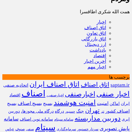
همت الله شکری اطاقسرا
اخبار
اتاق اصناف
اتاق تعاون
اتاق بازرگانی
ارز دیجیتال
یادداشت
اقتصاد
آخرین اخبار
اخبار مهم
برچسب ها
اتاق اصناف ایران
اتاق اصناف
saptam.ir
اتحادیه صنفی
اصناف
اخبار صنفی
اخبارصنفی
اقتصاد
اخبارصنفی،
امنیت هوشمند
امنیت
بسیج
بسیج اصناف
بسیج
ایران
اماکن
تهران
اصناف کشور
جنگ
درگاه
درگاه ملی مجوزها،
دوربین
تتر
حسنپور
دوربین مداربسته
سامانه
ابری
سامانه نوین اصناف
سامانه سپتام
سپتام
پایش تصویری
سردار حسنپور
سرمایه‌گذاری
صنوف
عباس
صنفی