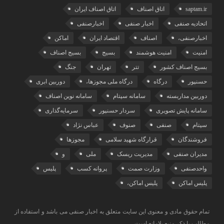
saptam.ir
اتاق اصناف
اتاق اصناف ایران
اتحادیه صنفی
اخبار صنفی
اخبارصنفی
اخبارصنفی،
اصناف
اقتصاد ایران
اماکن
امنیت
امنیت هوشمند
بسیج
بسیج اصناف
بسیج اصناف کشور
تتر
تهران
جنگ
حسنپور
درگاه
درگاه ملی مجوزها،
دوربین ابری
دوربین مداربسته
سامانه سپتام
سامانه نوین اصناف
سامانه پایش تصویری
سردار حسنپور
سرمایه‌گذاری
سپتام
صنفی
صنوف
عباس نژاد
فروشندگان
قرارگاه شهید سلامی
مجوزها
مدیران صنفی
مدیریت ریسک
ملی
و
واحدصنفی
وزارت صمت
پروانه کسب
پلیس
پلیس اماکن
پلیس اماکن،
تمام حقوق مادی و معنوی این سایت متعلق به اخبار صنفی می باشد و استفاده از
مطالب با ذکر منبع بلامانع است.