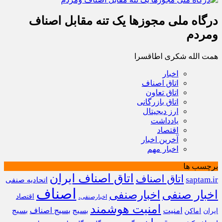
درگاه ملی مجوزها یک تنه مقابل اصناف
ومردم
همت الله شکری اطاقسرا
اخبار
اتاق اصناف
اتاق تعاون
اتاق بازرگانی
ارز دیجیتال
یادداشت
اقتصاد
آخرین اخبار
اخبار مهم
برچسب ها
اتاق اصناف ایران
اتاق اصناف
saptam.ir
اتحادیه صنفی
اصناف
اخبار صنفی
اخبارصنفی
اقتصاد
اخبارصنفی،
امنیت هوشمند
امنیت
بسیج
بسیج اصناف
بسیج
ایران
اماکن