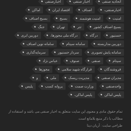
اتحادیه صنفی
اخبار صنفی
اخبارصنفی
اخبارصنفی،
اصناف
اقتصاد ایران
اماکن
امنیت
امنیت هوشمند
بسیج
بسیج اصناف
بسیج اصناف کشور
تتر
تهران
جنگ
حسنپور
درگاه
درگاه ملی مجوزها،
دوربین ابری
دوربین مداربسته
سامانه سپتام
سامانه نوین اصناف
سامانه پایش تصویری
سردار حسنپور
سرمایه‌گذاری
سپتام
صنفی
صنوف
عباس نژاد
فروشندگان
قرارگاه شهید سلامی
مجوزها
مدیران صنفی
مدیریت ریسک
ملی
و
واحدصنفی
وزارت صمت
پروانه کسب
پلیس
پلیس اماکن
پلیس اماکن،
تمام حقوق مادی و معنوی این سایت متعلق به اخبار صنفی می باشد و استفاده از
مطالب با ذکر منبع بلامانع است.
طراحی سایت : آریان دیتا