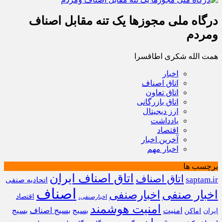
درگاه ملی مجوزها یک تنه مقابل اصناف
ومردم
همت الله شکری اطاقسرا
اخبار
اتاق اصناف
اتاق تعاون
اتاق بازرگانی
ارز دیجیتال
یادداشت
اقتصاد
آخرین اخبار
اخبار مهم
برچسب ها
اتاق اصناف ایران
اتاق اصناف
saptam.ir
اتحادیه صنفی
اصناف
اخبار صنفی
اخبارصنفی
اقتصاد
اخبارصنفی،
امنیت هوشمند
امنیت
بسیج
بسیج اصناف
بسیج
ایران
اماکن