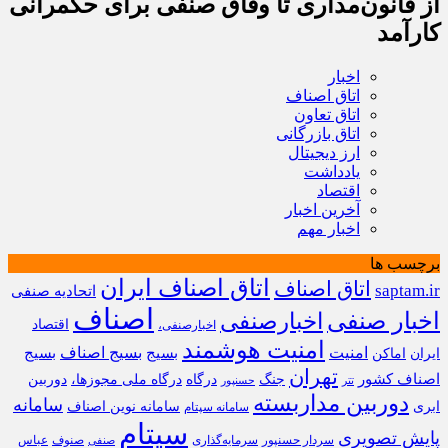
از قانون‌مداری تا وفاق صنفی برای حکمرانی
کارآمد
اخبار
اتاق اصناف
اتاق تعاون
اتاق بازرگانی
ارز دیجیتال
یادداشت
اقتصاد
آخرین اخبار
اخبار مهم
برچسب ها
اتاق اصناف ایران
اتاق اصناف
saptam.ir
اتحادیه صنفی
اصناف
اخبار صنفی
اخبارصنفی
اقتصاد
اخبارصنفی،
امنیت هوشمند
امنیت
بسیج
بسیج اصناف
بسیج
ایران
اماکن
تهران
اصناف کشور
جنگ
درگاه
درگاه ملی مجوزها،
دوربین
تتر
حسنپور
دوربین مداربسته
سامانه
ابری
سامانه نوین اصناف
سامانه سپتام
سپتام
پایش تصویری
سردار حسنپور
سرمایه‌گذاری
صنوف
عباس
صنفی