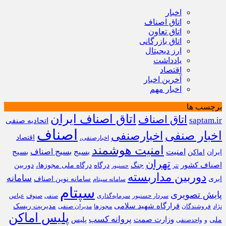
اخبار
اتاق اصناف
اتاق تعاون
اتاق بازرگانی
ارز دیجیتال
یادداشت
اقتصاد
آخرین اخبار
اخبار مهم
برچسب ها
اتاق اصناف ایران
اتاق اصناف
saptam.ir
اتحادیه صنفی
اصناف
اخبار صنفی
اخبارصنفی
اقتصاد
اخبارصنفی،
امنیت هوشمند
امنیت
بسیج
بسیج اصناف
بسیج
ایران
اماکن
تهران
اصناف کشور
جنگ
درگاه
درگاه ملی مجوزها،
دوربین
تتر
حسنپور
دوربین مداربسته
سامانه
ابری
سامانه نوین اصناف
سامانه سپتام
سپتام
پایش تصویری
سردار حسنپور
سرمایه‌گذاری
صنوف
عباس
صنفی
قرارگاه شهید سلامی
مدیریت ریسک
نژاد
فروشندگان
مجوزها
مدیران صنفی
پلیس اماکن
پروانه کسب
وزارت صمت
ملی
پلیس
و
واحدصنفی