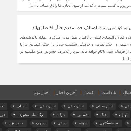
ور پروانه کسب نسبت به گذشته از سوی اتحادیه ها واتاق اصناف با […]
ی موفق نمی‌شود/ اصناف خط مقدم جنگ اقتصادی‌اند
 فعالان اقتصادی کشور با تأکید بر نقش مؤثر اصناف در مقابله با توطئه‌های
ه دشمن در جنگ نظامی و فرهنگی شکست خورد، در جنگ اقتصادی نیز با
از فرهنگ شهدا ناکام خواهد ماند. سردار غلامرضا حسن‌پور صبح یکشنبه در
یتال
یادداشت
اقتصاد
آخرین اخبار
اخبار مهم
نفی
اخبار صنفی
اخبارصنفی
اخبارصنفی،
اصناف
اقت
تهران
جنگ
حسنپور
درگاه
درگاه ملی مجوزها،
دورب
سرمایه‌گذاری
سپتام
صنفی
صنوف
عباس نژاد