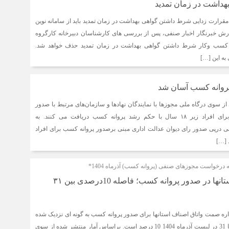
داشت در زمان تمدید
ت مقرارت زدایی شرط داشتن گواهی بهداشت در زمان تمدید باید از سامانه نوین
رش خبرنگار اخبار صنفی، پس از بررسی های کارشناسان دبیرخانه کارگروه
 کسب وکار شرط داشتن گواهی بهداشت در زمان تمدید حذف خواهد شد.
ه این […]
روانه کسب آسان شد
 سوی درگاه ملی مجوزها با نمایندگان نهادها و سازمان‌های مرتبط با صدور
پروانه کسب مقرر شد برای افراد زیر ۱۸ سال با حکم رشد پروانه کسب دریافت می کنند. به
 درپی صدور رای دیوان عدالت اداری مبنی برصدور پروانه کسب برای افراد
رخواست مجوزهای صنفی (پروانه کسب) آذرماه 1404*
رقابت عجیب بین استانها در صدور پروانه کسب؛ فاصله‌ 10درصدی بین ۳۱
اره صمت واتاق اصناف استانها برای صدور پروانه کسب به گونه ای نزدیک شده
است که فاصله رتبه اول تا 31 در لیست آذرماه 1404 10 درصد است. براساس آمار منتشر شده از سوی