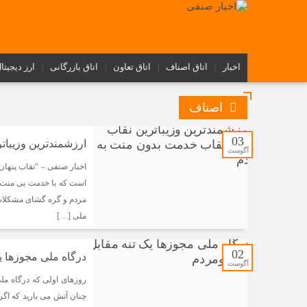
اخبار
اتاق اصناف
اتاق تعاون
اتاق بازرگانی
ارز دیجیتا
اصناف
03
ارزشمندترین وزیبات
آگوست
اخبار صنفی – “نقاب پنهان
است که با خدمت بی منت و
مردم و گره گشای مشکلات 
ملی […]
02
درگاه ملی مجوزها ی
آگوست
روزهای اولی که درگاه مل
چنان آتش می بارید که اگ