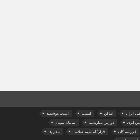
صاد ایران
اماکن
امنیت
امنیت هوشمند
ین ابری
دوربین مداربسته
سامانه سپتام
فروشندگان
قرارگاه شهید سلامی
مجوزها