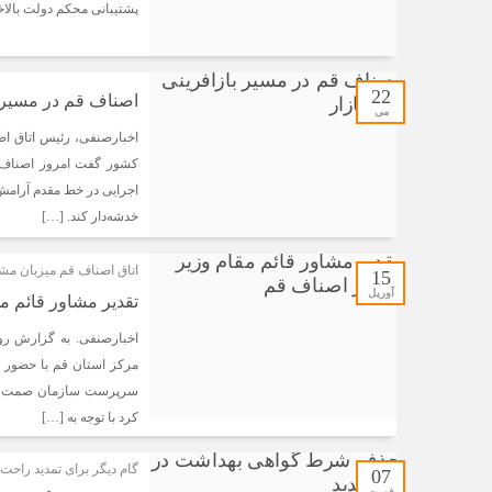
پشتیبانی محکم دولت بالاخ
22
اصناف قم در مسیر با
می
اخبارصنفی، رئیس اتاق اص
کشور گفت امروز اصناف قم
اجرایی در خط مقدم آرامش ب
خدشه‌دار کند. […]
اتاق اصناف قم میزبان مشا
15
آوریل
تقدیر مشاور قائم 
اخبارصنفی. به گزارش ر
مرکز استان قم با حضور م
کرد با توجه به […]
گام دیگر برای تمدید راحت
07
فوریه