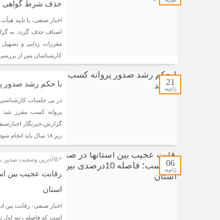
حذف شرط گواهی به
اخبار صنفی، با تایید هیأ
اصناف حذف گردد. به گزا
مقررات زدایی و تسهیل
کارشناسان پس از بررسی ب
21
با حکم رشد صدور پ
ژانویه
در پی جلسات کارشناسی از
گزارش،خبرنگار اخبارصنفی
زیر ۱۸ سال باید انجام شود […]
*💢آخرین وضعیت صدور به د
06
ژانویه
استان
اخبار صنفی- رقابت بین اد