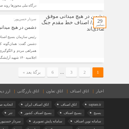
درگاه ملی مجوزها روند صد
سردار حسن‌پور:
29
دسامبر
دشمن در هیچ میدان
رئیس سازمان بسیج اصناف و
دشمن گفت: همان‌گونه ک
همراهی مردم و الگوگیری 
اجلاسیه ۱۴۰ شهید آرایشگر […]
…
1
2
3
6
برگهٔ بعد »
اخبار
اتاق اصناف
اتاق تعاون
اتاق بازرگانی
ارز دیج
saptam.ir
اتاق اصناف
اتاق اصناف ایران
اتحادیه ص
بسیج
بسیج اصناف
بسیج اصناف کشور
تتر
سامانه نوین اصناف
سامانه پایش تصویری
سردار حسنپور