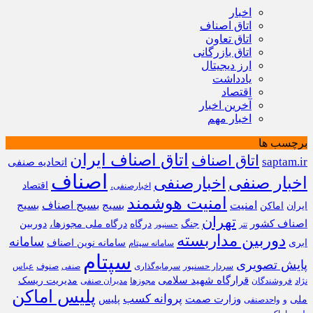
اخبار
اتاق اصناف
اتاق تعاون
اتاق بازرگانی
ارز دیجیتال
یادداشت
اقتصاد
آخرین اخبار
اخبار مهم
برچسب ها
اتاق اصناف ایران
اتاق اصناف
saptam.ir
اتحادیه صنفی
اصناف
اخبار صنفی
اخبارصنفی
اقتصاد
اخبارصنفی،
امنیت هوشمند
امنیت
بسیج
بسیج اصناف
بسیج
ایران
اماکن
تهران
اصناف کشور
جنگ
درگاه
درگاه ملی مجوزها،
دوربین
تتر
حسنپور
دوربین مداربسته
سامانه
ابری
سامانه نوین اصناف
سامانه سپتام
سپتام
پایش تصویری
سردار حسنپور
سرمایه‌گذاری
صنوف
عباس
صنفی
قرارگاه شهید سلامی
مدیریت ریسک
نژاد
فروشندگان
مجوزها
مدیران صنفی
پلیس اماکن
پروانه کسب
وزارت صمت
ملی
پلیس
و
واحدصنفی