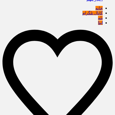
خانه
کانال تلگرام
بله
ایتا