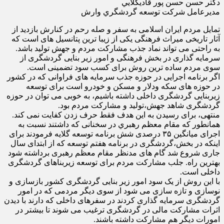
دكتر حسن حسن پور قاديكلايي
مديرعامل شركت توسعه گردشگري وارش
تمایل مردم ایران اسلامی به سفر و صله رحم در کنارش بازدید از
آثار تاریخی میراث فرهنگی یکی از زیبا ترین پتانسیل های است که
به راحتی می تواند نماد جذب مشارکت مردم و جهش تولید باشد.
سرمایه گذاری در بخش فرهنگی و امور زیر بنایی گردشگری از
سوی مردم ساده ترین روش برای کسب سود تضمینی است.
اگر برنامه اجرایی در حوزه جذب سرمایه های فراوانی که در کشور
در حوزه های سکه ودلار و مسکن و خودرو است برای توسعه
زیربنایی گردشگری داخلی داشته باشیم، به خوبی می توان در حوزه
گردشگری شاهد جهش،تولید و مشارکت مردم بود.
منتهی، برای رسیدن به این هدف فقط حرف زدن کفایت نمی کند.
همانطور که مقام معظم رهبري در سخنانی که داشتند نسبت به
اجرای میانگین ۳۵ درصدی شش برنامه توسعه گلایه فرمودند برای
اینکه در بخش،گردشگری در برنامه هفتم توسعه که از ابتدای سال
جاری شروع شد گام های مدنظر مقام معظم رهبری برداشته شود
بهترین راه. جلب مشارکت مردم برای توسعه زیربناهای گردشگری
داخلی است.
با این روش از یک سود امور زیر بنایی گردشگری کشور بازسازی و
نوسازی و تازه سازی می شود از سوی دیگر مردمی که در امور
گردشگری سرمایه گذاری کردند در سفرهای داخلی که دارند با دیدن
اثرات مشارکت مالی در گردشگری ترغیب می شوند تا بیشتر در
امورات دیگر هم مشارکت داشته باشند.