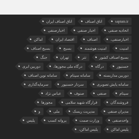
saptam.ir
اتاق اصناف
اتاق اصناف ایران
اتحادیه صنفی
اخبار صنفی
اخبارصنفی
اخبارصنفی،
اصناف
اقتصاد ایران
اماکن
امنیت
امنیت هوشمند
بسیج
بسیج اصناف
بسیج اصناف کشور
تتر
تهران
جنگ
حسنپور
درگاه
درگاه ملی مجوزها،
دوربین ابری
دوربین مداربسته
سامانه سپتام
سامانه نوین اصناف
سامانه پایش تصویری
سردار حسنپور
سرمایه‌گذاری
سپتام
صنفی
صنوف
عباس نژاد
فروشندگان
قرارگاه شهید سلامی
مجوزها
مدیران صنفی
مدیریت ریسک
ملی
و
واحدصنفی
وزارت صمت
پروانه کسب
پلیس
پلیس اماکن
پلیس اماکن،