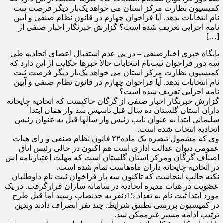
کمیسیون نظارت مرکز استان می خواهد یک‌بار دیگر فرصت ثبت
نام انتخابات بدهد. آیا فراخوان چهارم در قانون نظام صنفی و آیین
نامه اجرایی تعریف شده است؟ گزارش خبرنگار اخبار صنفی از
[…]
پایگاه خبری اخبارصنفی – در پی عدم استقبال اعضای اتحادیه طی
سه دور فراخوان ثبت‌نام انتخابات حالا خبرها حکایت از این دارد که
کمیسیون نظارت مرکز استان می خواهد یک‌بار دیگر فرصت ثبت
نام انتخابات بدهد. آیا فراخوان چهارم در قانون نظام صنفی و آیین
نامه اجرایی تعریف شده است؟
گزارش خبرنگار اخبار صنفی از گرگان حاکیست که اتحاديه چاپخانه
داران استان گلستان ده سال قبل تاسیس شد واز همان ابتدا
سلیمانی ابتدا به عنوان نایب رئیس واز سالها قبل به عنوان رئیس
اتحادیه انتخاب شده است.
وی که مشمول تبصره یک ماده۲۲ فانون نظام صنفی و رای هیات
عمومی دیوان عدالت اداری است هم اکنون در حالی رئیس اتاق
اصناف گرگان ومرکز استان گلستان است که مهلت اعتبارنامه اش
در اتحادیه چاپخانه داران ماه‌هاست تمام شده است.
نکته جالب اینجاست که تاکنون سه بار فراخوان ثبت نام داوطلبان
عضویت در هیات مدیره اتحادیه در سامانه ساران قرارگرفت. در یک
مورد ابتدا ثبت نام به تعداد 15ذنفر به حدنصاب رسید اما قبل طرح
در کمیسیون بررسی تطبیق شرایط. چند نفر انصراف دادند وبدین
ترتیب ادامه مسیر غیرممکن شد.