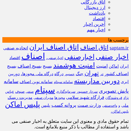
اتاق بازرگانی
ارز دیجیتال
یادداشت
اقتصاد
آخرین اخبار
اخبار مهم
برچسب ها
اتاق اصناف ایران
اتاق اصناف
saptam.ir
اتحادیه صنفی
اصناف
اخبار صنفی
اخبارصنفی
اقتصاد
اخبارصنفی،
امنیت هوشمند
امنیت
بسیج
بسیج اصناف
بسیج
ایران
اماکن
تهران
اصناف کشور
جنگ
درگاه
درگاه ملی مجوزها،
دوربین
تتر
حسنپور
دوربین مداربسته
سامانه
ابری
سامانه نوین اصناف
سامانه سپتام
سپتام
پایش تصویری
سردار حسنپور
سرمایه‌گذاری
صنوف
عباس
صنفی
قرارگاه شهید سلامی
مدیریت ریسک
نژاد
فروشندگان
مجوزها
مدیران صنفی
پلیس اماکن
پروانه کسب
وزارت صمت
ملی
پلیس
و
واحدصنفی
پلیس اماکن،
تمام حقوق مادی و معنوی این سایت متعلق به اخبار صنفی می
باشد و استفاده از مطالب با ذکر منبع بلامانع است.