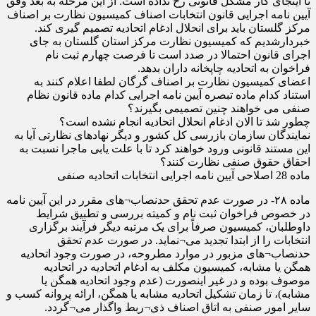
تا اینجای کار مشکل قانونی رخ نداده است. از این مرحله به بعد وفق
آیین نامه اجرایی قانون انتخابات اصناف کمیسیون نظارت بر اصناف
مرکز گلستان باید برای انحلال ادغام اتحادیه تصمیم گیری کند.
خبردارشدیم که کمیسیون نظارت مرکز استان گلستان به جای
اجرای قانون احتمالا در صدد است تا فرصت چهارم ثبت نام
فراخوان به اتحادیه چاپخانه داران بدهد.
اعضای کمیسیون نظارت بر اصناف گرگان لطفا اعلام کنند به
استناد کدام ماده تبصره آیین نامه اجرایی کدام ماده قانون نظام
صنفی می خواهند چنین تصمیمی بگیرند؟
چطور شد تا الان ادغام انحلال اتحادیه انجام نشده است؟
نمایندگان سازمان بازرسی کل کشور و دیگر نهادهای نظارتی آیا به
این مستند قانونی ورود خواهند کرد تا با علت یابی ماجرا نسبت به
احقاق حقوق صنفی نظارت کنند؟
ماده 28 اصلاحی آیین نامه اجرایی انتخابات اتحادیه صنفی
ماده ۲۸- در صورت عدم تحقق حدنصاب¬های مقرر در این آیین نامه
در خصوص فراخوان ثبت نام و کمیته بررسی و تطبیق شرایط
داوطلبان، کمیسیون صرفاً برای یک مرتبه دیگر فرآیند برگزاری
انتخابات را از ابتدا تجدید می¬نماید. در صورت عدم تحقق
حدنصاب¬های مزبور در موارد مطروحه، در صورت وجود اتحادیه
همگن یا مشابه، کمیسیون مکلف به ادغام اتحادیه در اتحادیه
موصوف بوده و در غیر اینصورت (عدم وجود اتحادیه همگن یا
مشابه)، تا زمان تشکیل اتحادیه مشابه یا همگن، ارائه پروانه کسب و
سایر امور صنفی به اتاق اصناف ذی¬ربط واگذار می¬گردد.