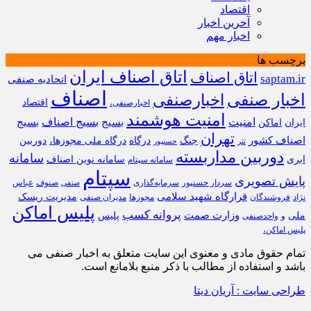
اقتصاد
آخرین اخبار
اخبار مهم
برچسب ها
اتاق اصناف ایران
اتاق اصناف
saptam.ir
اتحادیه صنفی
اصناف
اخبار صنفی
اخبارصنفی
اقتصاد
اخبارصنفی،
امنیت هوشمند
امنیت
بسیج
بسیج اصناف
بسیج
ایران
اماکن
تهران
اصناف کشور
جنگ
درگاه
درگاه ملی مجوزها،
دوربین
تتر
حسنپور
دوربین مداربسته
سامانه
ابری
سامانه نوین اصناف
سامانه سپتام
سپتام
پایش تصویری
سردار حسنپور
سرمایه‌گذاری
صنوف
عباس
صنفی
قرارگاه شهید سلامی
مدیریت ریسک
نژاد
فروشندگان
مجوزها
مدیران صنفی
پلیس اماکن
پروانه کسب
وزارت صمت
ملی
پلیس
و
واحدصنفی
پلیس اماکن،
تمام حقوق مادی و معنوی این سایت متعلق به اخبار صنفی می
باشد و استفاده از مطالب با ذکر منبع بلامانع است.
طراحی سایت : آریان دیتا