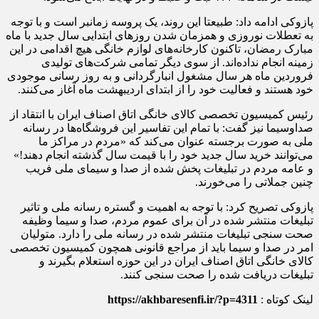
پازوکی ادامه داد: طبیعتا این روند، یک پروسه زمانبر است و با توجه
به تعطلات نوروزی و همزمان شدن روزهای ابتدایی سال جدید با ماه
مبارک رمضان، تاکنون کارخانه‌های لوازم خانگی هیچ اقدامی در این
زمینه انجام نداده‌اند. از سوی دیگر تمامی شرکت‌های تولیدی
فروردین ماه هر سال مشغول انبارگردانی و به روز رسانی موجودی
خود هستند و فعالیت خود را از ابتدای اردیبهشت ماه آغاز می‌کنند.
رئیس کمیسیون تخصصی کالای خانگی اتاق اصناف ایران با انتقاد از
صداوسیما نیز گفت: با تمام این تفاسیر این فروشگاه‌ها در رسانه
ملی به صورت برجسته عنوان می‌کند که «مردم در مراکز ما
می‌توانند خرید سال جدید خود را با قیمت سال گذشته انجام دهند!»
و عامه مردم در تبلیغات پخش شده از صدا و سیمای ملی فریب
چنین جملاتی را می‌خورند.
پازوکی تصریح کرد: با توجه به اهمیت و گستره رسانه ملی و تاثیر
تبلیغات منتشر شده در آن برای عموم مردم، صدا و سیما وظیفه
صحت سنجی تبلیغات منتشر شده در رسانه ملی را دارد. متولیان
امر در صدا و سیما باید از مراجع قانونی همچون کمیسیون تخصصی
کالای خانگی اتاق اصناف ایران در این حوزه استعلام بگیرند و
تبلیغات دریافت شده را صحت سنجی کنند.
لینک کوتاه :
https://akhbaresenfi.ir/?p=4311