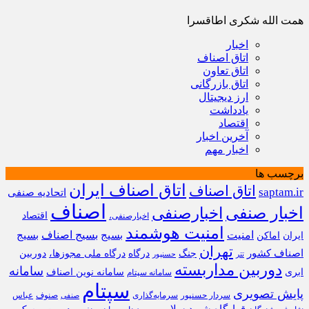
همت الله شکری اطاقسرا
اخبار
اتاق اصناف
اتاق تعاون
اتاق بازرگانی
ارز دیجیتال
یادداشت
اقتصاد
آخرین اخبار
اخبار مهم
برچسب ها
اتاق اصناف ایران
اتاق اصناف
saptam.ir
اتحادیه صنفی
اصناف
اخبار صنفی
اخبارصنفی
اقتصاد
اخبارصنفی،
امنیت هوشمند
امنیت
بسیج
بسیج اصناف
بسیج
ایران
اماکن
تهران
اصناف کشور
جنگ
درگاه
درگاه ملی مجوزها،
دوربین
تتر
حسنپور
دوربین مداربسته
سامانه
ابری
سامانه نوین اصناف
سامانه سپتام
سپتام
پایش تصویری
سردار حسنپور
سرمایه‌گذاری
صنوف
عباس
صنفی
قرارگاه شهید سلامی