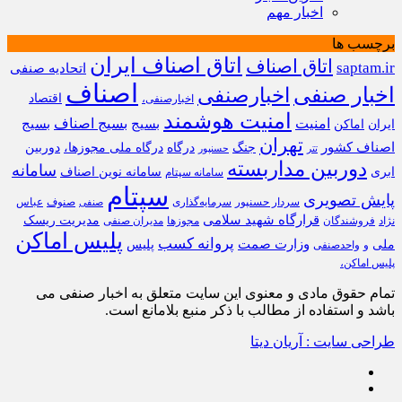
اخبار مهم
برچسب ها
اتاق اصناف ایران
اتاق اصناف
saptam.ir
اتحادیه صنفی
اصناف
اخبار صنفی
اخبارصنفی
اقتصاد
اخبارصنفی،
امنیت هوشمند
امنیت
بسیج
بسیج اصناف
بسیج
ایران
اماکن
تهران
اصناف کشور
جنگ
درگاه
درگاه ملی مجوزها،
دوربین
تتر
حسنپور
دوربین مداربسته
سامانه
ابری
سامانه نوین اصناف
سامانه سپتام
سپتام
پایش تصویری
سردار حسنپور
سرمایه‌گذاری
صنوف
عباس
صنفی
قرارگاه شهید سلامی
مدیریت ریسک
نژاد
فروشندگان
مجوزها
مدیران صنفی
پلیس اماکن
پروانه کسب
وزارت صمت
ملی
پلیس
و
واحدصنفی
پلیس اماکن،
تمام حقوق مادی و معنوی این سایت متعلق به اخبار صنفی می
باشد و استفاده از مطالب با ذکر منبع بلامانع است.
طراحی سایت : آریان دیتا