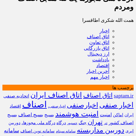
ومردم
همت الله شکری اطاقسرا
اخبار
اتاق اصناف
اتاق تعاون
اتاق بازرگانی
ارز دیجیتال
یادداشت
اقتصاد
آخرین اخبار
اخبار مهم
برچسب ها
اتاق اصناف ایران
اتاق اصناف
saptam.ir
اتحادیه صنفی
اصناف
اخبار صنفی
اخبارصنفی
اقتصاد
اخبارصنفی،
امنیت هوشمند
امنیت
بسیج
بسیج اصناف
بسیج
ایران
اماکن
تهران
اصناف کشور
جنگ
درگاه
درگاه ملی مجوزها،
دوربین
تتر
حسنپور
دوربین مداربسته
سامانه
ابری
سامانه نوین اصناف
سامانه سپتام