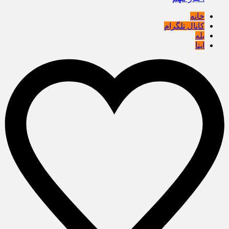
خانه
کانال تلگرام
بله
ایتا