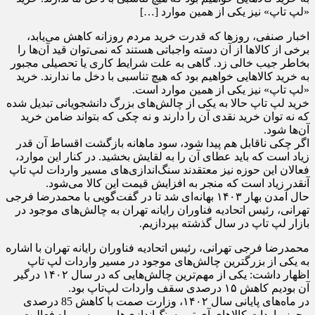
«لپ تاپ» نیز یکی از همین موارد […]
اخبار صنفی، روزها که قدرت خرید مردم روزانه کاهش می‌یابد،
برخی از کالاها از آن دسته واجباتی هستند که نمی‌توان قید آن‌ها را
بخاطر جیب خالی زد. گاهی به علت شرایط کاری یا تحصیلی مجبور
به خرید کالاهایی خواهیم بود که هیچ تناسبی با دخل ما ندارند. خرید
«لپ تاپ» نیز یکی از همین موارد است.
خرید لپ تاپ حالا به یکی از چالش‌های بزرگ دانشجویانی تبدیل شده
که نه توان خرید نقدی آن را دارند و نه چکی که بتواند ضامن خرید
آن‌ها شود.
اگر چکی ناقابل هم پیدا شود، سود ماهانه بازگشت اقساط آن قدر
زیاد است که باید عطای آن را به لقایش بخشید. در کنار این موارد،
فعالان این حوزه نیز معتقدند سنگ‌اندازی‌های مسیر واردات لپ تاپ
آنقدر زیاد است که منجر به افزایش قیمت این کالا می‌شود.
حال آمدن بهار ۱۴۰۳ بهانه‌ای شد تا در گفت‌گویی با محمدرضا فرجی
تهرانی، رئیس اتحادیه فناوران رایانه تهران به چالش‌های موجود در
بازار لپ‌ تاپ در سال گذشته بپردازیم.
محمدرضا فرجی تهرانی، رئیس اتحادیه فناوران رایانه تهران با اشاره
به یکی از بزرگترین چالش‌های موجود در مسیر واردات لپ تاپ
اظهار داشت: یکی از مهم‌ترین چالش‌هایی که در سال ۱۴۰۲ درگیر
آن بودیم کاهش ۱۵ درصدی سقف واردات لپ‌تاپ بود.
در ماه‌های پایانی سال ۱۴۰۲، وزارت صمت با کاهش 85 درصدی
مجوز واردات کالاهای آی تی، سنگ‌اندازی‌هایی بر سر راه فعالیت