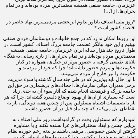
عزیزمان، جامعه صنفی همیشه معتمدترینِ مردم بوده‌اند و در تمام
بحران‌ها، از […]
*روز ملی اصناف یادآور تداوم اثربخشی مردمی‌ترین نهاد حاضر در
اقتصاد کشور است.*
این روزها امکان ندارد که در جمع خانواده و دوستانمان فردی صنفی
نبینیم و این خود بیانگر عظمت جامعه بزرگ اصناف کشور است. در
طول تاریخ چند هزار ساله ایران عزیزمان، جامعه صنفی همیشه
معتمدترینِ مردم بوده‌اند و در تمام بحران‌ها، از یاری‌رسانی به هنگام
بلایای طبیعی گرفته تا حضور موثر در جنگ‌ها، همواره در کنار
حکومت‌ها و مردم حضور داشته‌اند؛ چرا که خود از مردمند و
حکومت را نیز خارج از مردم نمی‌بینند.
با این حال باید بپذیریم که در طی چند سال گذشته با سوء مدیریت
برخی مدیران میانی سازمان‌ها، اجحاف‌های بی‌شماری در حق این
جامعه بزرگ و فرهیخته انجام شده که آثار سوء آن به حدی زیاد
است که بسیاری از آن‌ها از بهبود اوضاع دلسرد گشته‌اند. چرا که هر
بار با تصمیمات اشتباه مسئولین پس از چندین هفته دوندگی، باز به
نقطه‌ای نیل می‌کنند که چند ماه قبل در آن حضور داشتند…
امیدوارم که مسئولین وقت در گرامیداشت روز ملی اصناف به
برپایی جشن و ایفاد سخنرانی‌های غرا بسنده نکنند و با مشاوره
گرفتن از بخش خصوصی، مرهمی باشند بر بدنه زخم خورده نظام
تولید، توزیع و خدمات کشور. چرا که سرمایه‌های انسانی که به