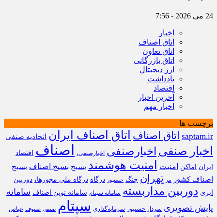
24 می 2026 - 7:56
اخبار
اتاق اصناف
اتاق تعاون
اتاق بازرگانی
ارز دیجیتال
یادداشت
اقتصاد
آخرین اخبار
اخبار مهم
برچسب ها
اتاق اصناف ایران
اتاق اصناف
saptam.ir
اتحادیه صنفی
اصناف
اخبار صنفی
اخبارصنفی
اقتصاد
اخبارصنفی،
امنیت هوشمند
امنیت
بسیج
بسیج اصناف
بسیج
ایران
اماکن
تهران
اصناف کشور
جنگ
درگاه
درگاه ملی مجوزها،
دوربین
تتر
حسنپور
دوربین مداربسته
سامانه
ابری
سامانه نوین اصناف
سامانه سپتام
سپتام
پایش تصویری
سردار حسنپور
سرمایه‌گذاری
صنوف
عباس
صنفی