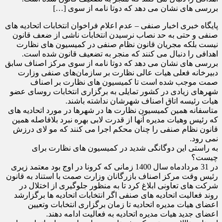
بررسی های نشان می دهد که دوتا نامه از سوی […]
پایگاه خبری اخبار صنفی – عدم اعلام فراخوان انتخابات اتحادیه های
صنفی و حتی به حد نصاب نرسیدن انتخابات ناشی از ضعف قانون
نیست بلکه مجریان قانون نظام صنفی در کمیسیون های نظارت
اهدافی را دنبال می کنند که منجر به تضعیف قانون شده است.
بررسی های نشان می دهد که دوتا نامه از سوی مرکز اصناف سابق
دبیرخانه فعلی هیات عالی نظارت بر سازمان‌های صنفی وزارت
صمت موجب شده است تا کمیسیون های نظارت بر اصناف
شهرهای زیادی در کشور تمایلی به برگزاری انتخابات روسای عضو
هیات رئیسه اتاق اصناف شهرشان نداشته باشند.
متاسفانه همین کمیسیون نظارت ها در شهرها در مورد اتحادیه های
که رئیس وهیات مدیره آنها از قدرت لابی بهره نبرد بلافاصله همین
قانون نظام صنفی را چنان محکم اجرا می کنند که مو لای درزش
نمی رود.
به راستی این دوگانگی شدید در کمیسیون های نظارت برای
چیست؟
در 31 مردادماه سال 1400 زمانی که کرونا در اوج بود معتمد زیری
رئیس وقت مرکز اصناف بازرگانان وزارت صمت با استناد به قانون
شرکت های تعاونی ابلاغ کرد تا به منظور جلوگیری از اختلال در
روند فعالیت اتحادیه های صنفی اگر انتخابات اتحادیه ها برگزارشد
اعضای هیات مدیره اتحادیه تا زمان برگزاری انتخابات وتعیین
اعضای جدید هیات مدیره اتحادیه به فعالیت ادامه دهند.