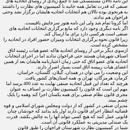
این نامه تاالان مستمسکی شد تا جمع زیادی از روسای اتحادیه های
صنفی که قدرت تعامل همه جانبه با کمیسیون های نظارت را داشتند
به هرنحوی بوده تاالان هم انتخابات اتحادیه هایشان برگزار نشد وحتی
فراخوان هم ندادند.
اما کرونا تمام شد ولی این نامه هنوز سرجایش باقیست.
اگر نامه دیگری وجود دارد که مانع برگزاری انتخابات اتحادیه های
صنفی است هرکسی دارد برای ما ارسال کند.
زیرا قانون نحوه برگزاری انتخابات ومیزان حضور افراد در اتحادیه را
مشخص کرده است.
ازسوی دیگر برخی از روسای اتحادیه هاکه عضو هیات رئیسه اتاق
اصناف شهرشان هستند حتی فراخوان ندادند اما در اجرای انتخابات
اتحادیه های عضو اتاق که حتی زمان اعتبارنامه هایشان بعد از همین
اعضای هیات رییسه اتاق است بسیار اصرار دارند.
این وضعیت را می توان در همدان، گیلان، گلستان، خراسان،
کرمان، هرمزگان، تهران و، همه استان‌های کشور یافت.
هرچند که تعداد این قبیل اتحادیه صنفی نهایت به عدد 400 برسد اما
مهم این است که قانون را کمیسیون نظارت بر اصناف به عنوان
مجری قانون نظام صنفی برای همه یکسان اجرا کند وهمه را بایک
چشم ببیند.
مدیران صنفی در کشور که از دولت ومجلس شوراي اسلامي و قوه
قضائیه انتظار اجرای قانون دارند اول باید بدانند که خودشان چنان
قانونی عمل کنند که هیچ کسی نتواند آنها را به چالش بکشد. قدرت
یک صندلی مدیریتی به عملکرد قانونی آن است.
شما در کمیسیون نظارت شهرستان فراخوان را طبق قانون