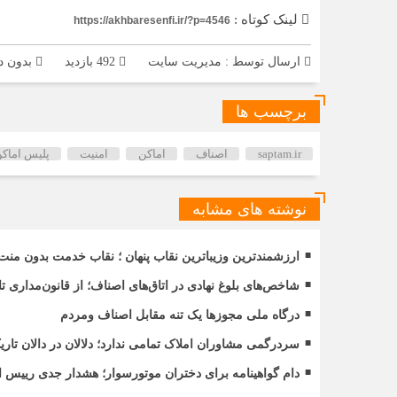
لینک کوتاه :
https://akhbaresenfi.ir/?p=4546
ارسال توسط :
مدیریت سایت
492 بازدید
بدون د
برچسب ها
saptam.ir
اصناف
اماکن
امنیت
پلیس اماک
نوشته های مشابه
ارزشمندترین وزیباترین نقاب پنهان ؛ نقاب خدمت بدون منت
شاخص‌های بلوغ نهادی در اتاق‌های اصناف؛ از قانون‌مداری 
درگاه ملی مجوزها یک تنه مقابل اصناف ومردم
سردرگمی مشاوران املاک تمامی ندارد؛ دلالان در دالان ت
دام گواهینامه برای دختران موتورسوار؛ هشدار جدی رییس ات