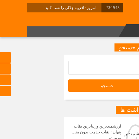
23:19:14
امروز : افزونه جلالی را نصب کنید.
برابر با : Friday - 7 August - 2026
 جستجو
داشت ها
ارزشمندترین وزیباترین نقاب
پنهان ؛ نقاب خدمت بدون منت
به مردم