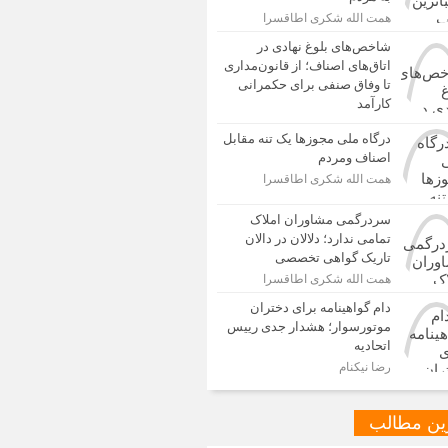
همت الله شکری اطاقسرا
شاخص‌های بلوغ نهادی در
اتاق‌های اصناف؛ از قانون‌مداری
تا وفاق صنفی برای حکمرانی
کارآمد
درگاه ملی مجوزها یک تنه مقابل
اصناف ومردم
همت الله شکری اطاقسرا
سردرگمی مشاوران املاک
تمامی ندارد؛ دلالان در دالان
تاریک گواهی تخصصی
همت الله شکری اطاقسرا
دام گواهینامه برای دختران
موتورسوار؛ هشدار جدی رییس
اتحادیه
رضا نیکنام
ین مطالب