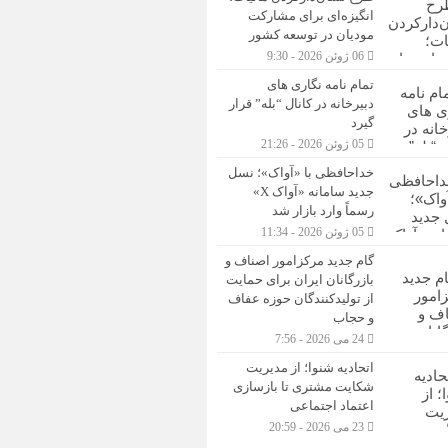
انگیزه‌ای برای مشارکت
مودیان در توسعه کشور
06 ژوئن 2026 - 9:30
تمام نامه نگاری های
دبیرخانه در کانال “بله” قرار
گیرد
05 ژوئن 2026 - 21:26
خداحافظی با «آواک»؛ نسل
جدید سامانه «آواک X»
رسماً وارد بازار شد
05 ژوئن 2026 - 11:34
گام جدید مرکزامور اصناف و
بازرگانان ایران برای حمایت
از تولیدکنندگان حوزه عفاف
و حجاب
24 می 2026 - 7:56
اتحادیه شنوا؛ از مدیریت
شکایت مشتری تا بازسازی
اعتماد اجتماعی ‌
23 می 2026 - 20:59