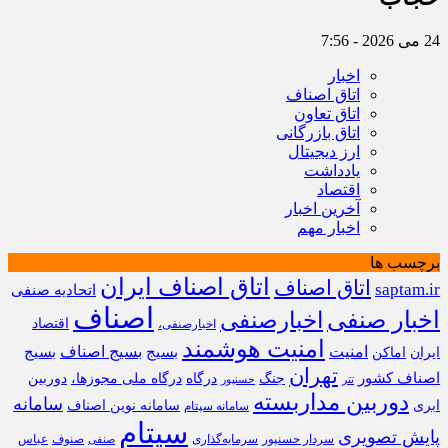
24 می 2026 - 7:56
اخبار
اتاق اصناف
اتاق تعاون
اتاق بازرگانی
ارز دیجیتال
یادداشت
اقتصاد
آخرین اخبار
اخبار مهم
برچسب ها
اتاق اصناف ایران
اتاق اصناف
saptam.ir
اتحادیه صنفی
اصناف
اخبار صنفی
اخبارصنفی
اقتصاد
اخبارصنفی،
امنیت هوشمند
امنیت
بسیج
بسیج اصناف
بسیج
ایران
اماکن
تهران
اصناف کشور
جنگ
درگاه
درگاه ملی مجوزها،
دوربین
تتر
حسنپور
دوربین مداربسته
سامانه
ابری
سامانه نوین اصناف
سامانه سپتام
سپتام
پایش تصویری
سردار حسنپور
سرمایه‌گذاری
صنوف
عباس
صنفی