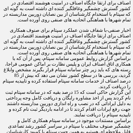
اصناف برای ارتقا جایگاه اصناف در امنیت هوشمند اقتصادی در
کشور گسترش چشمگیر وغافلگیر کننده ای داشته است به گونه ای
که سپتام با استخدام کارشناسان از بین نصابان دوربین مداربسته در
تمام شهرها با هماهنگی اتحادیه های صنفی روی آورده است.
اخبار صنفی-با شفاف شدن عملکرد سپتام برای صنوف همکاری
اصناف برای ارتقا جایگاه اصناف در امنیت هوشمند اقتصادی در
کشور گسترش چشمگیر وغافلگیر کننده ای داشته است به گونه ای
که سپتام با استخدام کارشناسان از بین نصابان دوربین مداربسته در
تمام شهرها با هماهنگی اتحادیه های صنفی روی آورده است.
براساس گزارش روابط عمومی سامانه سپتام، پس از آن که با
همکاری اتاق اصناف ایران و پلیس نظارت بر اماکن عمومی فراجا،
رسته های که باید زیر چتر سامانه سپتام قرار بگیرند مشخص وابلاغ
گردید، بررسی ها در سطح کشور نشان می دهد که بیش از 85
درصد اصناف از خدمات سامانه سپتام استفاده کرده و تاییدیه سپتام
را دریافت کردند.
این گزارش حاکی است که 15 درصد بقیه که در سامانه سپتام ثبت
نام کردند پس از اخذ مشاوره رایگان و دریافت کامل وجه پرداختی
به دلیل ایراداتی که در نصب و راه اندازی دوربین مداربسته داشتند
جهت رفع ایرادات اقدام کردند تا در ادامه باردیگر ثبت نام کرده و
تاییدیه سپتام را دریافت نمایند.
براساس مستندات موجود در سامانه سپتام همکاری کامل و
چشمگیر صنوف مختلف با سپتام در سراسر کشور رشد تصاعدی
قابل ملاحظه ای هستیم به همین جهت سپتام با کمبود کارشناسان