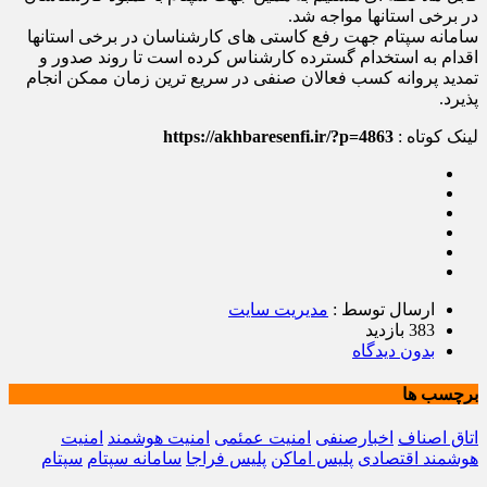
در برخی استانها مواجه شد.
سامانه سپتام جهت رفع کاستی های کارشناسان در برخی استانها
اقدام به استخدام گسترده کارشناس کرده است تا روند صدور و
تمدید پروانه کسب فعالان صنفی در سریع ترین زمان ممکن انجام
پذیرد.
لینک کوتاه :
https://akhbaresenfi.ir/?p=4863
ارسال توسط :
مدیریت سایت
383 بازدید
بدون دیدگاه
برچسب ها
اتاق اصناف
اخبارصنفی
امنیت عمئمی
امنیت هوشمند
امنیت
هوشمند اقتصادی
پلیس اماکن
پلیس فراجا
سامانه سپتام
سپتام