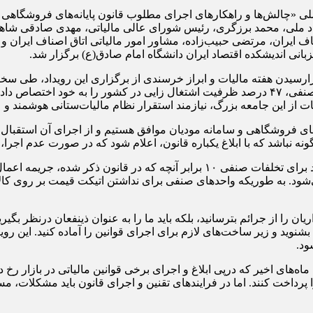
 ملی «چالش‌ها و راهکارهای اجرای مطلوب قانون پایانه‌های فروشگاهی 
دبیر علمی این رویداد ملی، محمد برزگری، رئیس شورای عالی مالیاتی، مهدی ص
ف ایران، مرتضی حبیب‌زاده، مشاور امور مالیاتی اتاق اصناف ایران و
زبانی اندیشکده اقتصاد ایران دانشگاه امام صادق(ع) برگزار شد.
رسیدن هفته مالیات و ابراز خرسندی از برگزاری این رویداد، طی سخنان
صنفی در سراسر کشور، با داشتن ۴۰۰ اتاق اصناف در ۷۸۰۰ اتحادیه صنفی، ۴۷ درصد ظرفیت اشتغ
 از این جامعه بزرگ، نیازمند استقرار نظام مالیات‌ستانی هوشمند و 
ه‌های فروشگاهی و سامانه مودیان موافق هستیم و از اجرای آن استقبال
ینگونه نباشد که با ابلاغ یکباره قانون، اعلام شود که در صورت عدم اج
ریان را از جرائم بترسانید، بلکه باید ما را به عنوان ذینفعان درنظر بگی
نوید و زیر ساخت‌های لازم برای اجرای قوانین را آماده کنید. این رویک
ود.
‌های اخیر که درپی ابلاغ و اجرای برخی قوانین مالیاتی در بازار رخ 
ا پرداخت کنند. اما در فرایندهای تقنین و اجرای قانون باید مشکلات، م