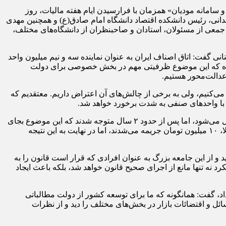
و سامانه مودیان» همزمان با فرارسیدن ایام هفته مالیات، روز
ادقی شاهدانی، رئیس دانشکده اقتصاد دانشگاه امام صادق(ع) و همچنین مهدی
 جمعی از مسئولان، استادان و صاحبنظران از دانشگاه‌های مختلف،
ی گفت: اتاق اصناف ایران به عنوان نماینده سه و نیم میلیون واحد
ال زایی در کشور را به خود اختصاص داده که این موضوع ظرفیتی مهم در بخش خصوصی برای دولت
عدالت‌محور هستیم.
 می‌کنیم، ولی به برخی از چالش‌های آن اعتراض داریم. معتقدیم که
را، با واحدهای صنفی به شدت برخورد خواهد شد.
امیدوار ادامه داد: به عنوان مثال در حوزه تعزیرات، زمانی اعلام کردند برای تخلفات صنفی ۱۰ برابر آنچه که در قانون ذکر شده، جریمه اعمال می‌شود، اما پس از حدود ۲ سال متوجه شدند که این موضوع بجای
بازدارندگی برای واحدهای صنفی، باعث نابودی و پایان فعالیت آنها می‌شود. به طوریکه واحدهای صنفی برای نداشتن اتیکت قیمت بر روی کالا، ۱۰ میلیون تومان جریمه می‌شدند، اما در نهایت به این نتیجه
رید و از این جامعه بزرگ به عنوان افرادی که قرار است قانون را به
رد نه تنها مانع از اجرای صحیح قانون خواهد شد، بلکه باعث ایجاد
داد، گفت: همانگونه که ما برای توسعه کشور از دولت مطالباتی
سائل و اقتضائات بازار در بخش‌های مختلف را دید و از نظرات