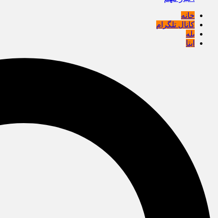
خانه
کانال تلگرام
بله
ایتا