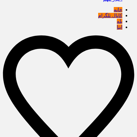
خانه
کانال تلگرام
بله
ایتا