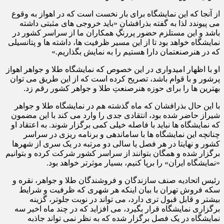
از آنجا که این نمایشگاه برای بار نخست است که در اهواز به وقوع
می پیوندد لذا به گفته بذرافشان «باید خروجی های مثبتی داشته
باشد و این مستلزم حضور پررنگِ همکاران ما از سراسر کشور در
نمایشگاه خواهد بود تا از این مسیر ظرفیت ها، داشته ها و پتانسیلی
که در هنرصنعتمان دارا هستیم را به نمایش بگذاریم.»
او با اظهار امیدواری در این خصوص که نمایشگاه طلا و جواهر اهواز
پرشور و با قوام باشد، تصریح کرده است که از این طریق می توان
بهترین ها را برای حوزه هنرصنعتِ طلا و جواهر کشور رقم زد.
با این حال بذرافشان که ماه گذشته هم در نمایشگاه طلا و جواهر
شیراز حاضر شده بود، انتقادی جدی را وارد می کند با این مضمون
که نمایشگاه ها نباید با فاصله خیلی کمی برگزار شوند. به اعتقاد او
چنانچه این نمایشگاه ها با ساماندهی و برنامه ریزی در سراسر
کشور و نهایتا در هر فصل یا سالی دو مرتبه در یک سری از شهرها
برگزار شده و همگان بتوانند از سراسر کشور شرکت کرده و بتوانیم
«نمایشگاه ایران» را برپا کنیم، بسیار موثرتر خواهد بود.
رئیس اتحادیه صنف سازندگان و فروشندگان طلا و جواهر، نقره و
سکه فروش تهران با بیان اینکه هر شهری که ظرفیت و شرایط
بیشتر و قابل قبول تری دارد، می تواند در نوبت جلوتر، گزینه
برگزاری نمایشگاه قرار بگیرد، می افزاید که در چند ماه اخیر سه
نمایشگاه در یک فصل برگزار شده که به نظر نمی تواند جاذبه