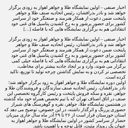
اخبار صنفی – اولین نمایشگاه طلا و جواهر اهواز به زودی برگزار
خواهد شد و نادر بذرافشان، رئیس اتحادیه صنف طلا و جواهر
پایتخت ضمن دعوت از همکار هنرمند و صنعتگر خود از سراسر
کشور برای حضور پرشور و به رخ کشیدن پتاسیل های غنی خود
انتقاداتی هم به برگزاری نمایشگاه هایی که با فاصله […]
اخبار صنفی – اولین نمایشگاه طلا و جواهر اهواز به زودی برگزار
خواهد شد و نادر بذرافشان، رئیس اتحادیه صنف طلا و جواهر
پایتخت ضمن دعوت از همکار هنرمند و صنعتگر خود از سراسر
کشور برای حضور پرشور و به رخ کشیدن پتاسیل های غنی خود
انتقاداتی هم به برگزاری نمایشگاه هایی که با فاصله خیلی کمی
برگزار می شوند، وارد و بر ایجاد جاذبه بیشتر برای مخاطب،
تخصصی تر کردن و به نمایش گذاشتن چرخه تولید تا توزیع، تاکید
کرده است.
اولین دوره نمایشگاه طلا و جواهر اهواز به زود برگزار خواهد شد؛
نادر بذرافشان، رئیس اتحادیه صنف سازندگان و فروشندگان طلا و
جواهر، نقره و سکه فروش پایتخت و رئیس کارگروه تخصصی این
صنف در اتاق اصناف تهران که با تیم تخصص همراه خود ماه گذشته
در هشتمین نمایشگاه طلا، جواهر، نقره و گوهرسنگ های شیراز
حضوری پررنگ و اثرگذار داشته، در این خصوص، توضیح می دهد که
استان خوزستان قرار است از ۲۶ تا ۲۹ آذر ماه سال جاری میزبان
حضار از سراسر کشور در اولین نمایشگاه طلا و جواهر اهواز به
عنوان یک رویداد مثبت، قابل توجه و با اهمیت باشد.