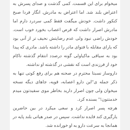
میخوام برای این قسمت. کمی گذشت و صدای پسرش به
اعتراض بلند شد. اما اعتراض به مادرش. انگار فردا صبح
کنکور داشت. خودش میگفت فقط کمی سردرد دارم اما
مادرش اصرار داشت که قرص اعصاب بخورد خوب است.
خودش راضی نبود ولی عدم رضایتش نحیف تر از آنی بود
که یارای مقابله با فتوای مادر را داشته باشد. مادری که پیدا
بود به سیاقی ماکیاولی گونه درصدد انتقام گذشته ناکام
خود از فرزندی است که نقشی در گذشته او نداشته.
داروساز نسبتا محترمِ در صحنه هم برای رفع کوتی تنها به
ذکر جمله ی”این دارو اعصابه، قویه، جاهای دیگه نسخه
میخوان ولی چون اصرار دارید بخاطر موی سفیدتون میدم
خدمتتون!” بسنده کرد.
هرچه پسر اصرار کرد و سعی میکرد در بین حاضرین
یارگیری کند فایده نداشت. سپس در صدر هیاتی بلند پایه در
همانجا به سرعت دارو به او خورانده شد.