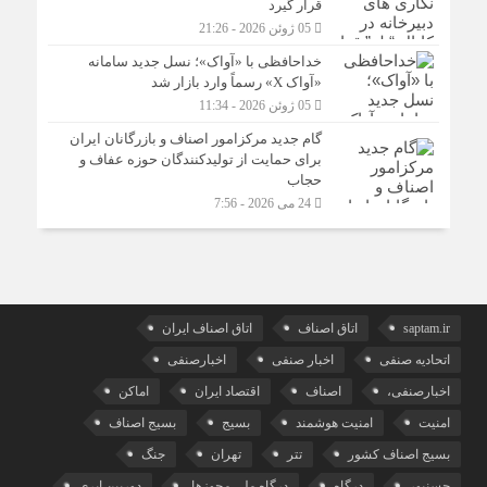
قرار گیرد
05 ژوئن 2026 - 21:26
خداحافظی با «آواک»؛ نسل جدید سامانه
«آواک X» رسماً وارد بازار شد
05 ژوئن 2026 - 11:34
گام جدید مرکزامور اصناف و بازرگانان ایران
برای حمایت از تولیدکنندگان حوزه عفاف و
حجاب
24 می 2026 - 7:56
saptam.ir
اتاق اصناف
اتاق اصناف ایران
اتحادیه صنفی
اخبار صنفی
اخبارصنفی
اخبارصنفی،
اصناف
اقتصاد ایران
اماکن
امنیت
امنیت هوشمند
بسیج
بسیج اصناف
بسیج اصناف کشور
تتر
تهران
جنگ
حسنپور
درگاه
درگاه ملی مجوزها،
دوربین ابری