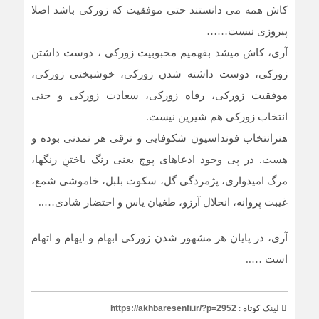
کاش همه می دانستند حتی موفقیت که زورکی باشد اصلا
پیروزی نیست……
آری، کاش میشد بفهمیم محبوبیت زورکی ، دوست داشتن
زورکی، دوست داشته شدن زورکی، خوشبختی زورکی،
موفقیت زورکی، رفاه زورکی، سعادت زورکی و حتی
انتخاب زورکی هم شیرین نیست.
هنرانتخاب فونداسیون شکوفایی و ترقی هر تمدنی بوده و
هست. در پی وجود ادعاهای پوچ یعنی رنگ باختنِ رنگها،
مرگ امیدواری، پژمردگی گل، سکوت بلبل، خاموشی شمع،
غیبت پروانه، انحلال آرزو، طغیان یاس و احتضار شادی…..
آری، در پایان هر مشهور شدن زورکی ابهام و ایهام و اتهام
است …..
لینک کوتاه :
https://akhbaresenfi.ir/?p=2952