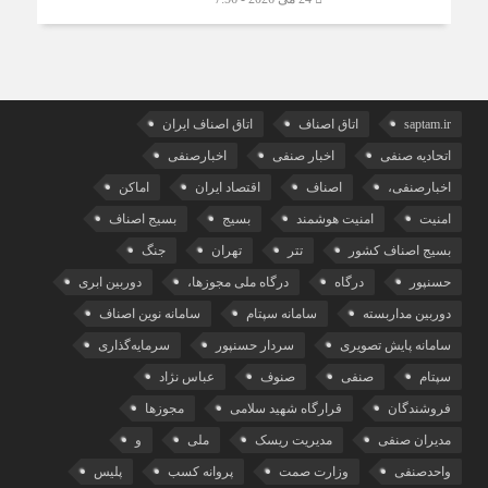
saptam.ir
اتاق اصناف
اتاق اصناف ایران
اتحادیه صنفی
اخبار صنفی
اخبارصنفی
اخبارصنفی،
اصناف
اقتصاد ایران
اماکن
امنیت
امنیت هوشمند
بسیج
بسیج اصناف
بسیج اصناف کشور
تتر
تهران
جنگ
حسنپور
درگاه
درگاه ملی مجوزها،
دوربین ابری
دوربین مداربسته
سامانه سپتام
سامانه نوین اصناف
سامانه پایش تصویری
سردار حسنپور
سرمایه‌گذاری
سپتام
صنفی
صنوف
عباس نژاد
فروشندگان
قرارگاه شهید سلامی
مجوزها
مدیران صنفی
مدیریت ریسک
ملی
و
واحدصنفی
وزارت صمت
پروانه کسب
پلیس