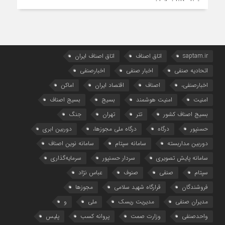
saptam.ir
اتاق اصناف
اتاق اصناف ایران
اتحادیه صنفی
اخبار صنفی
اخبارصنفی
اخبارصنفی،
اصناف
اقتصاد ایران
اماکن
امنیت
امنیت هوشمند
بسیج
بسیج اصناف
بسیج اصناف کشور
تتر
تهران
جنگ
حسنپور
درگاه
درگاه ملی مجوزها،
دوربین ابری
دوربین مداربسته
سامانه سپتام
سامانه نوین اصناف
سامانه پایش تصویری
سردار حسنپور
سرمایه‌گذاری
سپتام
صنفی
صنوف
عباس نژاد
فروشندگان
قرارگاه شهید سلامی
مجوزها
مدیران صنفی
مدیریت ریسک
ملی
و
واحدصنفی
وزارت صمت
پروانه کسب
پلیس