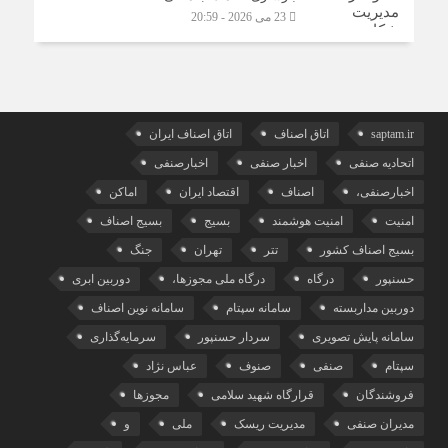
23 می 2026 - 20:59
saptam.ir
اتاق اصناف
اتاق اصناف ایران
اتحادیه صنفی
اخبار صنفی
اخبارصنفی
اخبارصنفی،
اصناف
اقتصاد ایران
اماکن
امنیت
امنیت هوشمند
بسیج
بسیج اصناف
بسیج اصناف کشور
تتر
تهران
جنگ
حسنپور
درگاه
درگاه ملی مجوزها،
دوربین ابری
دوربین مداربسته
سامانه سپتام
سامانه نوین اصناف
سامانه پایش تصویری
سردار حسنپور
سرمایه‌گذاری
سپتام
صنفی
صنوف
عباس نژاد
فروشندگان
قرارگاه شهید سلامی
مجوزها
مدیران صنفی
مدیریت ریسک
ملی
و