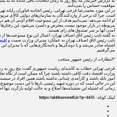
به گزارش خبرنگار ما، پنج روز به زمان انتخابات باقی مانده که به یک
موقعیت حساس را نمی‌دانند.
در این مورد محمدرضا فرجی تهرانی، رئیس اتحادیه فناوران رایانه ت
است. چرا که برخی از واردکنندگان به سازمان‌های دولتی کالای مربوطه
او ادامه می‌دهد: نمی‌دانیم هدف از این ممنوعیت اقلام آی‌تی آن هم
مربوطه در بازار موجود نیست معترض و دلسرد می‌شود. این رفتارها
آمدن آنها بر سر صندوق های رای هستند.
به گفته نایب رئیس اتاق اصناف تهران، اعمال این نوع ممنوعیت‌ها از 
نایب رئیس اتاق اصناف تهران به عملکرد مدیران وزارت صمت و
اقتص
اشتباه صادر می‌شد و با دوندگی‌ها و نامه‌نگاری‌هایی که با مدیران این
می‌گرفتیم.
*انتظارات از رئیس جمهور منتخب
فرجی تهرانی خطاب به کاندیدای ریاست جمهوری گفت: پنج روز به زما
امور نابلد باشند و کارآمدی چندانی نداشته باشند همین افراد در سیست
این در حالی است که در دوره شهید رئیسی بارها با این دست موضوع‌ها ر
زمانی که اشتباه این بخشنامه‌ها اصلاح و به حالت اولیه بازگردد تنها
لینک کوتاه :
https://akhbaresenfi.ir/?p=4435