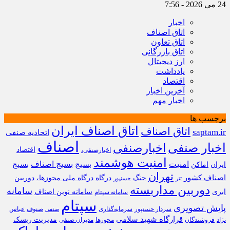
24 می 2026 - 7:56
اخبار
اتاق اصناف
اتاق تعاون
اتاق بازرگانی
ارز دیجیتال
یادداشت
اقتصاد
آخرین اخبار
اخبار مهم
برچسب ها
اتاق اصناف ایران
اتاق اصناف
saptam.ir
اتحادیه صنفی
اصناف
اخبار صنفی
اخبارصنفی
اقتصاد
اخبارصنفی،
امنیت هوشمند
امنیت
بسیج
بسیج اصناف
بسیج
ایران
اماکن
تهران
اصناف کشور
جنگ
درگاه
درگاه ملی مجوزها،
دوربین
تتر
حسنپور
دوربین مداربسته
سامانه
ابری
سامانه نوین اصناف
سامانه سپتام
سپتام
پایش تصویری
سردار حسنپور
سرمایه‌گذاری
صنوف
عباس
صنفی
قرارگاه شهید سلامی
مدیریت ریسک
نژاد
فروشندگان
مجوزها
مدیران صنفی