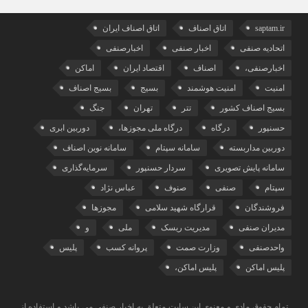
saptam.ir
اتاق اصناف
اتاق اصناف ایران
اتحادیه صنفی
اخبار صنفی
اخبارصنفی
اخبارصنفی،
اصناف
اقتصاد ایران
اماکن
امنیت
امنیت هوشمند
بسیج
بسیج اصناف
بسیج اصناف کشور
تتر
تهران
جنگ
حسنپور
درگاه
درگاه ملی مجوزها،
دوربین ابری
دوربین مداربسته
سامانه سپتام
سامانه نوین اصناف
سامانه پایش تصویری
سردار حسنپور
سرمایه‌گذاری
سپتام
صنفی
صنوف
عباس نژاد
فروشندگان
قرارگاه شهید سلامی
مجوزها
مدیران صنفی
مدیریت ریسک
ملی
و
واحدصنفی
وزارت صمت
پروانه کسب
پلیس
پلیس اماکن
پلیس اماکن،
تمام حقوق مادی و معنوی این سایت متعلق به اخبار صنفی می باشد و استفاده از