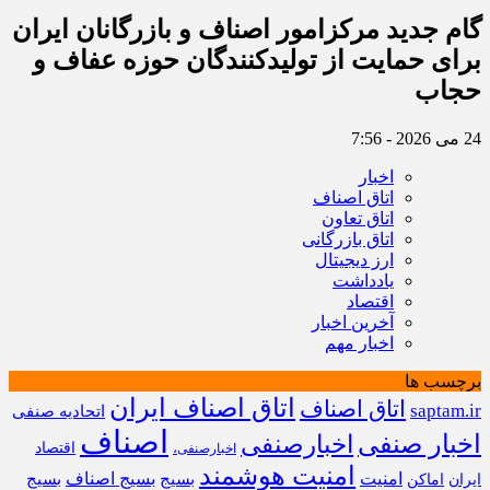
گام جدید مرکزامور اصناف و بازرگانان ایران
برای حمایت از تولیدکنندگان حوزه عفاف و
حجاب
24 می 2026 - 7:56
اخبار
اتاق اصناف
اتاق تعاون
اتاق بازرگانی
ارز دیجیتال
یادداشت
اقتصاد
آخرین اخبار
اخبار مهم
برچسب ها
اتاق اصناف ایران
اتاق اصناف
saptam.ir
اتحادیه صنفی
اصناف
اخبار صنفی
اخبارصنفی
اقتصاد
اخبارصنفی،
امنیت هوشمند
امنیت
بسیج
بسیج اصناف
بسیج
ایران
اماکن