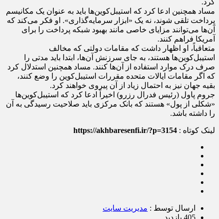
کرد.
مساد همچنین ادعا کرد که استیبل‌کوین‌ها باید به عنوان یک مکانیسم
پرداخت تلقی شوند، نه یک «ابزار سرمایه‌گذاری». او فکر می‌کند که
آن‌ها می‌توانند مزایای خاصی مانند بهبود شبکه پرداخت را برای
آمریکا فراهم کنند.
متعاقباً، او اظهار داشت که مقامات دولتی که مخالف
استیبل‌کوین‌ها هستند، به جای سرزنش آن‌ها، ابتدا باید مدتی را
صرف درک موارد استفاده از آن‌ها کنند. مساد همچنین استدلال کرد
که اگر مقامات ایالات متحده مقررات استیبل‌کوین را وضع کنند،
بقیه جهان نیز به احتمال زیاد از آن پیروی خواهند کرد.
جروم پاول (رئیس فدرال رزرو) اخیراً ادعا کرد که استیبل‌کوین‌ها
«شکلی از پول» هستند که بانک مرکزی باید صلاحیت رسیدگی به آن
را داشته باشد.
لینک کوتاه :
https://akhbaresenfi.ir/?p=3154
ارسال توسط :
مدیریت سایت
405 بازدید