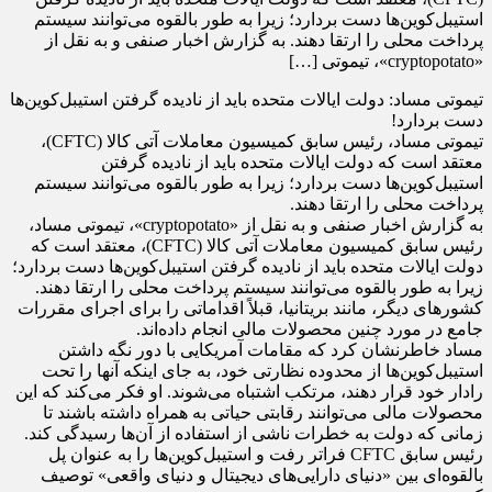
استیبل‌کوین‌ها دست بردارد؛ زیرا به طور بالقوه می‌توانند سیستم
پرداخت محلی را ارتقا دهند. به گزارش اخبار صنفی و به نقل از
«cryptopotato»، تیموتی […]
تیموتی مساد: دولت ایالات متحده باید از نادیده گرفتن استیبل‌کوین‌ها
دست بردارد!
تیموتی مساد، رئیس سابق کمیسیون معاملات آتی کالا (CFTC)،
معتقد است که دولت ایالات متحده باید از نادیده گرفتن
استیبل‌کوین‌ها دست بردارد؛ زیرا به طور بالقوه می‌توانند سیستم
پرداخت محلی را ارتقا دهند.
به گزارش اخبار صنفی و به نقل از «cryptopotato»، تیموتی مساد،
رئیس سابق کمیسیون معاملات آتی کالا (CFTC)، معتقد است که
دولت ایالات متحده باید از نادیده گرفتن استیبل‌کوین‌ها دست بردارد؛
زیرا به طور بالقوه می‌توانند سیستم پرداخت محلی را ارتقا دهند.
کشورهای دیگر، مانند بریتانیا، قبلاً اقداماتی را برای اجرای مقررات
جامع در مورد چنین محصولات مالی انجام داده‌اند.
مساد خاطرنشان کرد که مقامات آمریکایی با دور نگه داشتن
استیبل‌کوین‌ها از محدوده نظارتی خود، به جای اینکه آنها را تحت
رادار خود قرار دهند، مرتکب اشتباه می‌شوند. او فکر می‌کند که این
محصولات مالی می‌توانند رقابتی حیاتی به همراه داشته باشند تا
زمانی که دولت به خطرات ناشی از استفاده از آن‌ها رسیدگی کند.
رئیس سابق CFTC فراتر رفت و استیبل‌کوین‌ها را به عنوان پل
بالقوه‌ای بین «دنیای دارایی‌های دیجیتال و دنیای واقعی» توصیف