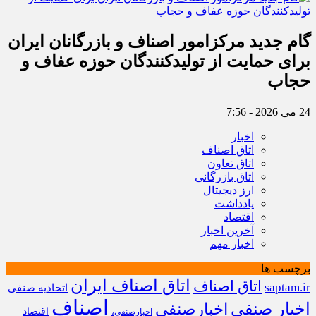
گام جدید مرکزامور اصناف و بازرگانان ایران
برای حمایت از تولیدکنندگان حوزه عفاف و
حجاب
24 می 2026 - 7:56
اخبار
اتاق اصناف
اتاق تعاون
اتاق بازرگانی
ارز دیجیتال
یادداشت
اقتصاد
آخرین اخبار
اخبار مهم
برچسب ها
اتاق اصناف ایران
اتاق اصناف
saptam.ir
اتحادیه صنفی
اصناف
اخبار صنفی
اخبارصنفی
اقتصاد
اخبارصنفی،