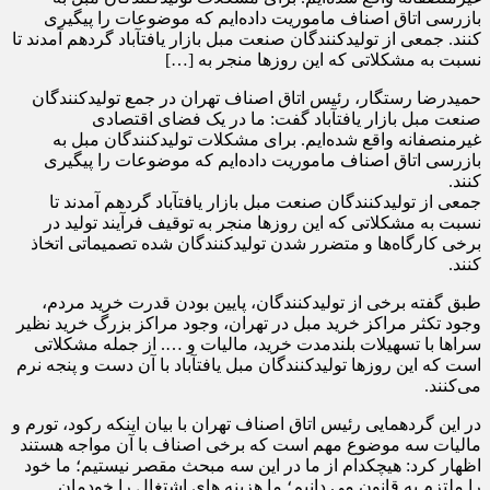
بازرسی اتاق اصناف ماموریت داده‌ایم که موضوعات را پیگیری
کنند. جمعی از تولیدکنندگان صنعت مبل بازار یافت‎آباد گردهم آمدند تا
نسبت به مشکلاتی که این روزها منجر به […]
حمیدرضا رستگار، رئیس اتاق اصناف تهران در جمع تولیدکنندگان
صنعت مبل بازار یافت‎آباد گفت: ما در یک فضای اقتصادی
غیرمنصفانه واقع شده‌ایم. برای مشکلات تولیدکنندگان مبل به
بازرسی اتاق اصناف ماموریت داده‌ایم که موضوعات را پیگیری
کنند.
جمعی از تولیدکنندگان صنعت مبل بازار یافت‎آباد گردهم آمدند تا
نسبت به مشکلاتی که این روزها منجر به توقیف فرآیند تولید در
برخی کارگاه‌ها و متضرر شدن تولیدکنندگان شده تصمیماتی اتخاذ
کنند.
طبق گفته برخی از تولیدکنندگان، پایین بودن قدرت خرید مردم،
وجود تکثر مراکز خرید مبل در تهران، وجود مراکز بزرگ خرید نظیر
سراها با تسهیلات بلندمدت خرید، مالیات‌ و …. از جمله مشکلاتی
است که این روزها تولیدکنندگان مبل یافت‎آباد با آن دست و پنجه نرم
می‌کنند.
در این گردهمایی رئیس اتاق اصناف تهران با بیان اینکه رکود، تورم و
مالیات سه موضوع مهم است که برخی اصناف با آن مواجه هستند
اظهار کرد: هیچکدام از ما در این سه مبحث مقصر نیستیم؛ ما خود
را ملتزم به قانون می دانیم؛ ما هزینه ‌های اشتغال را خودمان