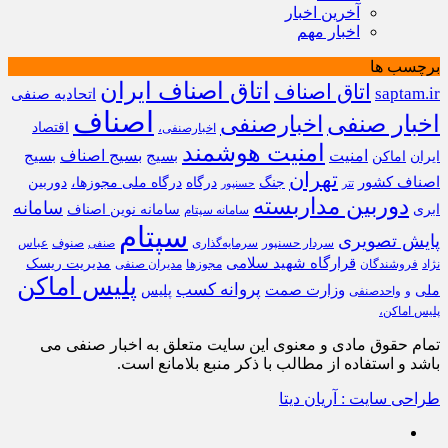
آخرین اخبار
اخبار مهم
برچسب ها
اتاق اصناف ایران
اتاق اصناف
saptam.ir
اتحادیه صنفی
اصناف
اخبار صنفی
اخبارصنفی
اقتصاد
اخبارصنفی،
امنیت هوشمند
امنیت
بسیج
بسیج اصناف
بسیج
ایران
اماکن
تهران
اصناف کشور
جنگ
درگاه
درگاه ملی مجوزها،
دوربین
تتر
حسنپور
دوربین مداربسته
سامانه
ابری
سامانه نوین اصناف
سامانه سپتام
سپتام
پایش تصویری
سردار حسنپور
سرمایه‌گذاری
صنوف
عباس
صنفی
قرارگاه شهید سلامی
مدیریت ریسک
نژاد
فروشندگان
مجوزها
مدیران صنفی
پلیس اماکن
پروانه کسب
وزارت صمت
ملی
پلیس
و
واحدصنفی
پلیس اماکن،
تمام حقوق مادی و معنوی این سایت متعلق به اخبار صنفی می
باشد و استفاده از مطالب با ذکر منبع بلامانع است.
طراحی سایت : آریان دیتا