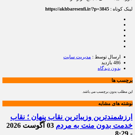
لینک کوتاه :
https://akhbaresenfi.ir/?p=3845
ارسال توسط :
مدیریت سایت
486 بازدید
بدون دیدگاه
برچسب ها
این مطلب بدون برچسب می باشد.
نوشته های مشابه
ارزشمندترین وزیباترین نقاب پنهان ؛ نقاب
خدمت بدون منت به مردم
03 آگوست 2026
- 8:29