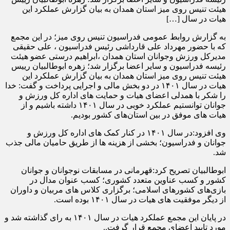
هیئت تنیس روی میز استان همدان به بیان گزارش عملکرد این
هیات در سال […]
به گزارش روابط عمومی فدراسیون تنیس روی میز؛ در این مجمع
که با حضور مهرداد علی قارداشی رئیس فدراسیون ، علی حقیقی
مدیرکل ورزش وجوانان استان همدان ،ابراهیم درستی عضو هیئت
رئیسه فدراسیون و سایر اعضا برگزار شد؛ زهره ابوطالبیان رییس
هیئت تنیس روی میز استان همدان به بیان گزارش عملکرد این
هیات در سال ۱۴۰۱ در دو بخش مالی و اجرایی پرداخت و گفت: خدا
را شکر با همدلی اعضای هیات و حمایت های اداره کل ورزش و
جوانان توانستیم عملکرد خوبی در سال ۱۴۰۱ داشته باشیم و از
هیات های موفق در بین استان‌های کشور بودیم.
وی افزود:در سال ۱۴۰۱ در کنار کمک های اداره کل ورزش و
جوانان و فدراسیون؛ بخشی از هزینه ها از طریق حامیان مالی جذب
شد.
ابوطالبیان تصریح کرد:قهرمانی در مسابقات نوجوانان و جوانان
کشور و کسب عناوین متعدد کشوری؛ کسب عنوان مدال در
بازی‌های کشورهای اسلامی؛ برگزاری کلاس های مربیان و داوران
از دیگر موفقیت های هیات در سال ۱۴۰۱ بوده است.
در پایان این مجمع عملکرد هیات در سال ۱۴۰۱ به رای گذاشته شد و
مورد تایید اعضای مجمع قرار گرفت..