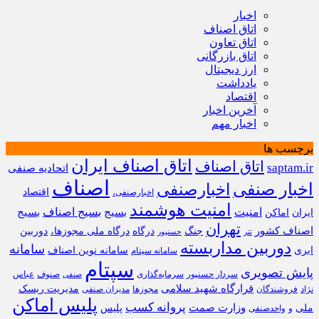
اخبار
اتاق اصناف
اتاق تعاون
اتاق بازرگانی
ارز دیجیتال
یادداشت
اقتصاد
آخرین اخبار
اخبار مهم
برچسب ها
اتاق اصناف ایران
اتاق اصناف
saptam.ir
اتحادیه صنفی
اصناف
اخبار صنفی
اخبارصنفی
اقتصاد
اخبارصنفی،
امنیت هوشمند
امنیت
بسیج
بسیج اصناف
بسیج
ایران
اماکن
تهران
اصناف کشور
جنگ
درگاه
درگاه ملی مجوزها،
دوربین
تتر
حسنپور
دوربین مداربسته
سامانه
ابری
سامانه نوین اصناف
سامانه سپتام
سپتام
پایش تصویری
سردار حسنپور
سرمایه‌گذاری
صنوف
عباس
صنفی
قرارگاه شهید سلامی
مدیریت ریسک
نژاد
فروشندگان
مجوزها
مدیران صنفی
پلیس اماکن
پروانه کسب
وزارت صمت
ملی
پلیس
و
واحدصنفی