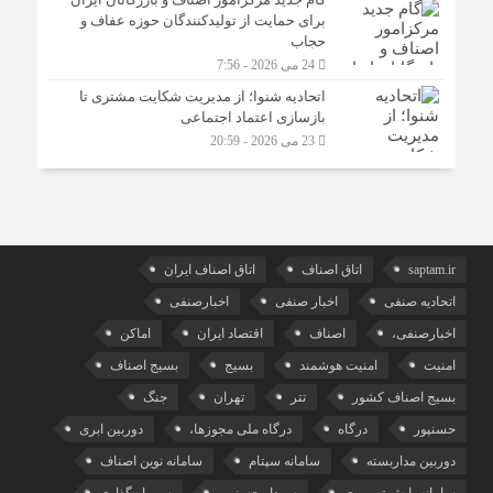
برای حمایت از تولیدکنندگان حوزه عفاف و
حجاب
24 می 2026 - 7:56
اتحادیه شنوا؛ از مدیریت شکایت مشتری تا
بازسازی اعتماد اجتماعی ‌
23 می 2026 - 20:59
saptam.ir
اتاق اصناف
اتاق اصناف ایران
اتحادیه صنفی
اخبار صنفی
اخبارصنفی
اخبارصنفی،
اصناف
اقتصاد ایران
اماکن
امنیت
امنیت هوشمند
بسیج
بسیج اصناف
بسیج اصناف کشور
تتر
تهران
جنگ
حسنپور
درگاه
درگاه ملی مجوزها،
دوربین ابری
دوربین مداربسته
سامانه سپتام
سامانه نوین اصناف