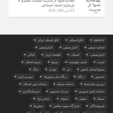
اتحادیه شنوا؛ از مدیریت شکایت مشتری تا
بازسازی اعتماد اجتماعی ‌
23 می 2026 - 20:59
saptam.ir
اتاق اصناف
اتاق اصناف ایران
اتحادیه صنفی
اخبار صنفی
اخبارصنفی
اخبارصنفی،
اصناف
اقتصاد ایران
اماکن
امنیت
امنیت هوشمند
بسیج
بسیج اصناف
بسیج اصناف کشور
تتر
تهران
جنگ
حسنپور
درگاه
درگاه ملی مجوزها،
دوربین ابری
دوربین مداربسته
سامانه سپتام
سامانه نوین اصناف
سامانه پایش تصویری
سردار حسنپور
سرمایه‌گذاری
سپتام
صنفی
صنوف
عباس نژاد
فروشندگان
قرارگاه شهید سلامی
مجوزها