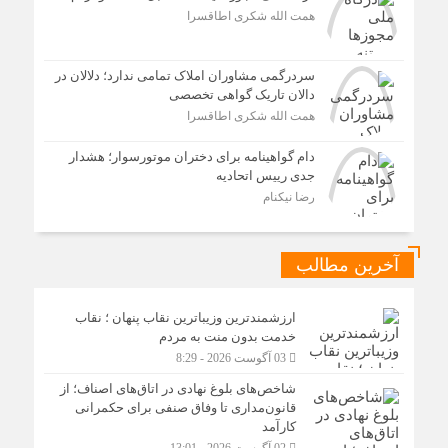
همت الله شکری اطاقسرا
سردرگمی مشاوران املاک تمامی ندارد؛ دلالان در
دالان تاریک گواهی تخصصی
همت الله شکری اطاقسرا
دام گواهینامه برای دختران موتورسوار؛ هشدار
جدی رییس اتحادیه
رضا نیکنام
آخرین مطالب
ارزشمندترین وزیباترین نقاب پنهان ؛ نقاب
خدمت بدون منت به مردم
03 آگوست 2026 - 8:29
شاخص‌های بلوغ نهادی در اتاق‌های اصناف؛ از
قانون‌مداری تا وفاق صنفی برای حکمرانی
کارآمد