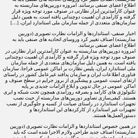
اطلاع اعضای صنفی برسانند. امروزه دوربین‌های مداربسته به
عنوان کارآمدترین ابزار نظارتی در صنوف مورد توجه ویژه قرار
گرفته و کارآمدی آن اهمیت دوچندانی یافته است. به همین دلیل
سازمان‌های متعددی از جمله سازمان ملی استاندارد ایران، […]
اخبار صنفی- استانداردها و الزامات نظارت تصویری (دوربین
مداربسته) اصناف تغییر کرد وروسای اتحادیه های صنفی باید به
اطلاع اعضای صنفی برسانند.
امروزه دوربین‌های مداربسته به عنوان کارآمدترین ابزار نظارتی در
صنوف مورد توجه ویژه قرار گرفته و کارآمدی آن اهمیت دوچندانی
یافته است. به همین دلیل سازمان‌های متعددی از جمله سازمان
ملی استاندارد ایران، پلیس نظارت بر اماکن عمومی فراجا، سازمان
فناوری اطلاعات ایران و سازمان پدافند غیرعامل کشور در راستای
ارتقای امنیت عمومی و پیشگیری از بروز جرایم در سطح صنوف و
اماکن عمومی در حال تدوین و ابلاغ الزامات جدیدی بر پایه
تکنولوژی های کارآمد و بصرفه روزآمدی همچون تحت شبکه و ابری
هستند. کیفی‌سازی تصاویر دوربین‌های مداربسته از حیث نصب
تجهیزات استاندارد در راستای صیانت از کسبه و جلوگیری از نصب
تجهیزات غیر استاندارد از کارکردهای این استانداردها و
دستورالعمل‌ها هستند.
در همین خصوص استانداردها و الزامات نظارت تصویری (دوربین
مداربسته) اصناف جدید طراحی ولازم الاجرا شده است که باید
متصدیان واحدهای صنفی به هنگام تمدید پروانه کسب ویا تمدید