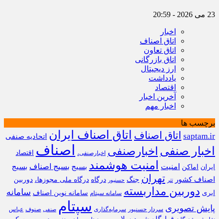
23 می 2026 - 20:59
اخبار
اتاق اصناف
اتاق تعاون
اتاق بازرگانی
ارز دیجیتال
یادداشت
اقتصاد
آخرین اخبار
اخبار مهم
برچسب ها
اتاق اصناف ایران
اتاق اصناف
saptam.ir
اتحادیه صنفی
اصناف
اخبار صنفی
اخبارصنفی
اقتصاد
اخبارصنفی،
امنیت هوشمند
امنیت
بسیج
بسیج اصناف
بسیج
ایران
اماکن
تهران
اصناف کشور
جنگ
درگاه
درگاه ملی مجوزها،
دوربین
تتر
حسنپور
دوربین مداربسته
سامانه
ابری
سامانه نوین اصناف
سامانه سپتام
سپتام
پایش تصویری
سردار حسنپور
سرمایه‌گذاری
صنوف
عباس
صنفی
قرارگاه شهید سلامی