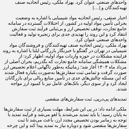
واحدهای صنعتی عنوان کرد. بهزاد ملکی، رئیس اتحادیه صنف
تهیه‌کنندگان و […]
اخبار صنفی، رئیس اتحادیه مواد شیمیایی با اشاره به وضعیت
بحرانی تأمین مواد اولیه در کشور، از اختلالات گسترده در سامانه
جامع تجارت، توقف تخصیص ارز و بی‌ثباتی فرآیند ثبت سفارش
انتقاد کرد و این روند را تهدیدی جدی برای زنجیره تولید و فعالیت
واحدهای صنعتی عنوان کرد.
بهزاد ملکی، رئیس اتحادیه صنف تهیه‌کنندگان و فروشندگان مواد
شیمیایی در تهران در گفتگو با خبرنگار بازرگانی ایلنا با اشاره به روند
فزاینده مشکلات در حوزه واردات مواد اولیه، اظهار کرد: از
مشکلات همیشگی سامانه جامع تجارت که بگذریم، بحران اصلی از
مرداد ماه ۱۴۰۳ آغاز شد؛ زمانیکه به‌طور ناگهانی اعلام تخصیص ارز
صورت گرفت و تمامی ثبت سفارش‌ها به‌صورت یکباره فعال شدند
که این مسئله چالش‌های جدی در تأمین منابع ریالی برای بازرگانان
ایجاد کرد و از سوی دیگر، بانک‌های عامل نیز با کمبود ارز مواجه
شدند.
تمدیدهای پی‌درپی، ثبت سفارش‌های منقضی
ملکی ادامه داد: در پی این شرایط، مهلت بسیاری از ثبت سفارش‌ها
به پایان رسید؛ یا باید تمدید می‌شدند یا لغو می‌شد و فرآیند تمدید با
توجه به زمانبر بودن تخصیص مجدد ارز، باعث می‌شد تا ثبت
سفارش‌ها منقضی شود و دوباره نیاز به تمدید پیدا کند و این چرخه