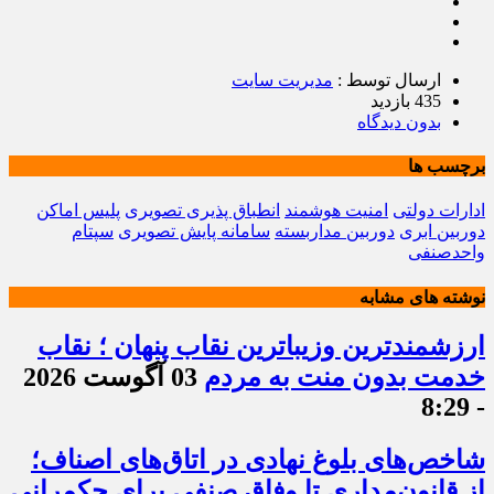
ارسال توسط :
مدیریت سایت
435 بازدید
بدون دیدگاه
برچسب ها
ادارات دولتی
امنیت هوشمند
انطباق پذیری تصویری
پلیس اماکن
دوربین ابری
دوربین مداربسته
سامانه پایش تصویری
سپتام
واحدصنفی
نوشته های مشابه
ارزشمندترین وزیباترین نقاب پنهان ؛ نقاب
خدمت بدون منت به مردم
03 آگوست 2026
- 8:29
شاخص‌های بلوغ نهادی در اتاق‌های اصناف؛
از قانون‌مداری تا وفاق صنفی برای حکمرانی