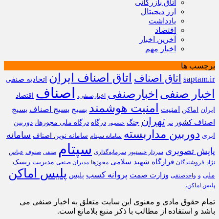
اتاق بازرگانی
ارز دیجیتال
یادداشت
اقتصاد
آخرین اخبار
اخبار مهم
برچسب ها
اتاق اصناف ایران
اتاق اصناف
saptam.ir
اتحادیه صنفی
اصناف
اخبار صنفی
اخبارصنفی
اقتصاد
اخبارصنفی،
امنیت هوشمند
امنیت
بسیج
بسیج اصناف
بسیج
ایران
اماکن
تهران
اصناف کشور
جنگ
درگاه
درگاه ملی مجوزها،
دوربین
تتر
حسنپور
دوربین مداربسته
سامانه
ابری
سامانه نوین اصناف
سامانه سپتام
سپتام
پایش تصویری
سردار حسنپور
سرمایه‌گذاری
صنوف
عباس
صنفی
قرارگاه شهید سلامی
مدیریت ریسک
نژاد
فروشندگان
مجوزها
مدیران صنفی
پلیس اماکن
پروانه کسب
وزارت صمت
ملی
پلیس
و
واحدصنفی
پلیس اماکن،
تمام حقوق مادی و معنوی این سایت متعلق به اخبار صنفی می
باشد و استفاده از مطالب با ذکر منبع بلامانع است.