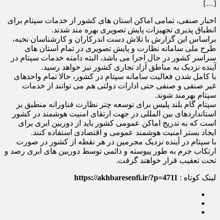
[…]
اخبار صنفی، تمامی اماکن استان های کشور از خدمات سپتام برای
انطباق پذیری تجهیزات پایش تصویری بهره مند شدند.
براساس این گزارش با تلاش دست اندرکاران و کارشناسان نخبه،
طرح ملی سامانه نظارت و پایش تصویری در تمام استان های
سراسر کشور در حال اجرا می باشد، البته دامنه خدمات سپتام در
آینده نزدیک به مناطق آزاد تجاری کشور نیز خواهد رسید.
با کامل شدن فعالیت سامانه سپتام در کشور، حالا تمام واحدهای
غیر صنفی و صنفی حتی ادارات دولتی هم می توانند از خدمات
سپتام بهرمند شوند.
سپتام گام بلند پلیس برای توسعه چتر نظارت فناورانه منطبق بر
استانداردهای بین المللی در جهت ارتقای امنیت هوشمند در کشور
است که به تدریج اماکن عمومی کشور باید از دوربین ابری برای
ایجاد بستر امنیت هوشمند عمومی و اقتصادی استفاده کنند.
با سپتام در آینده نزدیک مجرمین در هر نقطه از کشور در صورت
ارتکاب جرم به طور پیوسته و دائمی توسط دوربین های ابری رصد و
تحت تعقیب قرار خواهند گرفت.
لینک کوتاه :
https://akhbaresenfi.ir/?p=4711