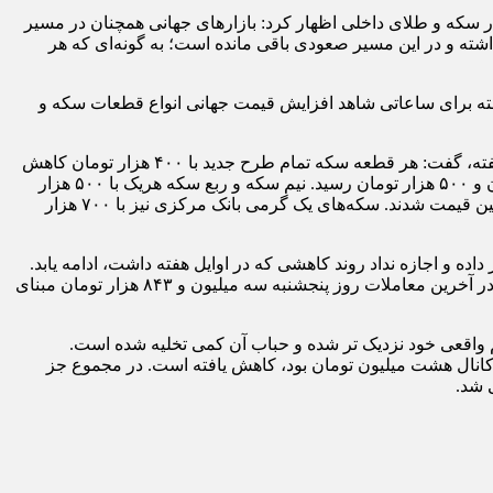
ار سکه و طلای داخلی اظهار کرد: بازارهای جهانی همچنان در مسیر
شته و در این مسیر صعودی باقی مانده است؛ به گونه‌ای که هر
فته برای ساعاتی شاهد افزایش قیمت جهانی انواع قطعات سکه و
کشتی‌آرای در رابطه با آخرین قیمت سکه و طلا در بازار در پایان هفته (آخرین معاملات روز گذشته/پنجشنبه) و تغییرات آن نسبت به ابتدای هفته، گفت: هر قطعه‌ سکه تمام طرح جدید با ۴٠٠ هزار تومان کاهش
نسبت به ابتدای هفته‌، در آخرین معاملات دیروز به ۴۴ میلیون و ٩٠٠ هزار تومان و سکه تمام طرح قدیم نیز با ٨٠٠ تومان کاهش به ۴١ میلیون و ۵٠٠ هزار تومان رسید. نیم سکه و ربع سکه هریک با ۵٠٠ هزار
تومان کاهش نسبت به ابتدای هفته در آخرین معاملات پایانی هفته، به ترتیب ٢۶ میلیون و ٣٠٠ هزار تومان و ١۶ میلیون و ٣٠٠ هزار تومان تعیین قیمت شدند. سکه‌های یک گرمی بانک مرکزی نیز با ٧٠٠ هزار
ده و اجازه نداد روند کاهشی که در اوایل هفته داشت، ادامه یابد.
هر مثقال طلای ١٧ عیار روز پایان هفته ١۶ میلیون و ۶۵٠ هزار تومان قیمت داشت. هر گرم طلای ١٨ عیار اما حدود ۶٠ هزار تومان افزایش در آخرین معاملات روز پنجشنبه سه میلیون و ٨۴٣ هزار تومان مبنای
م واقعی خود نزدیک تر شده و حباب آن کمی تخلیه شده است.
باب است که به نسبت اوایل هفته که در کانال هشت میلیون تومان بود، کاهش یافته است. در مجموع جز
 شد.