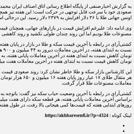
به گزارش اخبارصنفی از پایگاه اطلاع رسانی اتاق اصناف ایران محمد 
صعودی خود با سرعت قابل توجهی در حرکت است؛ این هفته نیز همچون ر
اونس جهانی طلا با ٣۶ دلار افزایش به ٢٣٧٩ دلار رسید. این درحالی است که ابتدای هفته هر اونس طلای جهانی ٢٣۴٣ دلار قیمت داشت.
وی ادامه داد: علیرغم افزایش قیمت در بازارهای جهانی، همچنان قی
مصنوعات طلا بودیم اما این روند چندان طولی نکشید و روند کاهشی 
تومان کاهش قیمت نسبت به ابتدای هفته در آخرین معاملات هفت میلیون و ٣٠٠ هزار تومان داد
این کارشناس بازار سکه و طلا خاطر نشان کرد: روند صعودی قیمت طلا د
معاملات مصنوعات طلا قرار گرفت.
کشتی‌آرای در رابطه با آخرین وضعیت حباب سکه نیز گفت: باتوجه به 
روزهای ابتدایی هفته که قیمت‌ها کمی هیجانی بالا رفت، در طول هف
لینک کوتاه :
https://akhbaresenfi.ir/?p=4324