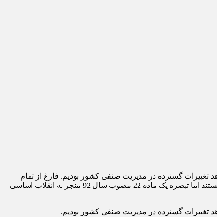
با اجرای رای هیات عمومی دیوان عدالت اداری در خصوص تبصره یک ماده 22 قانون نظام صنفی مصوب سال 92 ازسال 99 شاهد تغییرات گسترده در مدیریت صنفی کشور بودیم. فارغ از تمام
اظهار نظرهای که بدون شک به نوعی منفعت شخصی را دنبال می کنند اما در واقعیت اکثریت منتقدان گفت هایشان نظرش دنبال منفعتی هستند اما تبصره یک ماده 22 مصوب سال 92 منجر به انقلاب اساسی