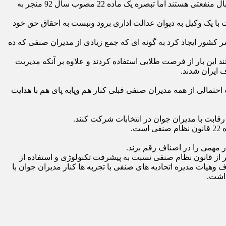
فارغ از تمام اظهار نظرهای که بدون شک به نوعی منفعت شخصی را دنبال می کنند اما در واقعیت اکثریت منتقدان گفت هایشان نظرش دنبال منفعتی هستند اما تبصره یک ماده 22 مصوب سال 92 منجر به
ا یک وکیل به دیوان عدالت اداری برود ونبست به احقاق حق خود
 کشور ایجاد کرد به گونه ای که جمع زیادی از مدیران صنفی که ده
این بار از فرصت طلایی استفاده کردند و علاوه بر آنکه مدیریت
 ایران شدند.
حتمالی از همه مدیران صنفی قبلی کنار هم وپابه پای هم با هدایت
.
ر مهمی را در اصناف رقم بزند.
ناف ایران وتمام افرادی که کمک کردند تا علاوه بر تبصره یک ماده 22 همنین چند ماده دیگر از قانون نظام صنفی نسبت به پیشرفت تکنولوژی و استفاده از
ف وهیات مدیره اتحادیه های صنفی با تجربه ها کنار مدیران جوان با
داشت.