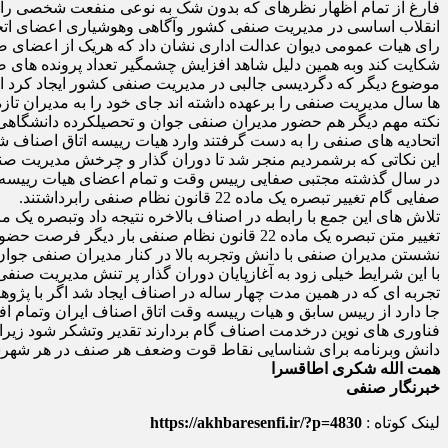
انقلاب اساسی در مدیریت صنفی کشور وآگاهی وهوشیاری اعضای ات
رای هیات عمومی دیوان عدالت اداری نشان داد که هریک از اعضای ص
شکایت کند وبه همین دلیل شاهد افزایش چشمگیر تعداد پرونده های صنفی در دیوا
موضوع دیگر که دگردیسی جالبی در مدیریت صنفی کشور ایجاد کرد اینک
ها سال مدیریت صنفی را برعهده داشته اند جای خود را به مدیران تازه
نکته مهم دیگر هم حضور مدیران صنفی جوان و تحصیلکرده دانشگاهی که
اتحادیه های صنفی را به دست گرفتند وارد هیات رییسه اتاق اصناف شه
این نکاتی که برشمردیم منجر شد تا دوران گذار و چرخش مدیریت صنف
در سال گذشته مجتبی صفایی رییس وقت و تمام اعضای هیات رییسه اتاق 
صفایی گام تغییر تبصره یک ماده 22 قانون نظام صنفی رابرداشتند.
تلاش های این جمع با رابطه در اصناف بالاخره نتیجه داد وتبصره یک ماده یک ماده 22 قانون نظام 
تغییر متن تبصره یک ماده 22 قانون نظام صنفی بار دیگر فرصت حضور پیشکسوتان وافرادی که ده ها رییس اتحادیه بودند را فراهم کرد تا در رقابت با مدیران جوان در انتخابات شرکت کنند.
نشستن مدیران صنفی با دانش وتجربه بالا در کنار مدیران صنفی جوان تحصیلکرده و
با این شرایط خیلی زود به آغازپایان دوران گذار پر تنش مدیریت صنف
تجربه ای که در همین مدت چهار ساله در اصناف ایجاد شد اگر با پژوه
فناوری های نوین درخدمت اصناف گام بردارند تقدیر وتشکر شود زیرا حال
دانش وبرنامه برای شناسایی نقاط قوت وضعف هر صنف در هر شهرستان
همت الله شکری اطاقسرا
خبرنگار صنفی
لینک کوتاه :
https://akhbaresenfi.ir/?p=4830