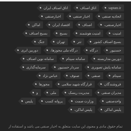
saptam.ir
اتاق اصناف
اتاق اصناف ایران
اتحادیه صنفی
اخبار صنفی
اخبارصنفی
اخبارصنفی،
اصناف
اقتصاد ایران
اماکن
امنیت
امنیت هوشمند
بسیج
بسیج اصناف
بسیج اصناف کشور
تتر
تهران
جنگ
حسنپور
درگاه
درگاه ملی مجوزها،
دوربین ابری
دوربین مداربسته
سامانه سپتام
سامانه نوین اصناف
سامانه پایش تصویری
سردار حسنپور
سرمایه‌گذاری
سپتام
صنفی
صنوف
عباس نژاد
فروشندگان
قرارگاه شهید سلامی
مجوزها
مدیران صنفی
مدیریت ریسک
ملی
و
واحدصنفی
وزارت صمت
پروانه کسب
پلیس
پلیس اماکن
پلیس اماکن،
تمام حقوق مادی و معنوی این سایت متعلق به اخبار صنفی می باشد و استفاده از