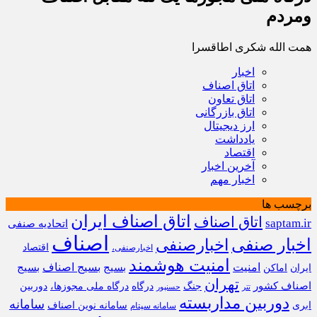
ومردم
همت الله شکری اطاقسرا
اخبار
اتاق اصناف
اتاق تعاون
اتاق بازرگانی
ارز دیجیتال
یادداشت
اقتصاد
آخرین اخبار
اخبار مهم
برچسب ها
اتاق اصناف ایران
اتاق اصناف
saptam.ir
اتحادیه صنفی
اصناف
اخبار صنفی
اخبارصنفی
اقتصاد
اخبارصنفی،
امنیت هوشمند
امنیت
بسیج
بسیج اصناف
بسیج
ایران
اماکن
تهران
اصناف کشور
جنگ
درگاه
درگاه ملی مجوزها،
دوربین
تتر
حسنپور
دوربین مداربسته
سامانه
ابری
سامانه نوین اصناف
سامانه سپتام