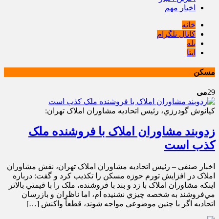
اخبار مهم
خانه
کانال تلگرام
بله
ایتا
مسکن
29
می
کيانوش گودرزي، رئيس اتحاديه مشاوران املاک تهران:
زدوبند مشاوران املاک با فروشنده ملک
کذب است
اخبار صنفی – رئيس اتحاديه مشاوران املاک تهران، نقش مشاوران
املاک در افزايش تورم حوزه مسکن را تکذيب کرد و گفت: درباره
اينکه مشاوران املاک با زد و بند با فروشنده، ملک را با قيمتي بالاتر
مي‌فروشند به شخصه چيزي نشنيده ‌ام، اما ناظران و بازرسان
اتحاديه اگر با چنين موضوعي مواجه شوند، قطعاً واکنش […]