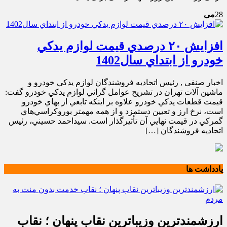
28
می
افزايش ۲۰ درصدي قيمت لوازم يدکي
خودرو از ابتداي سال1402
اخبار صنفی , رئيس اتحاديه فروشندگان لوازم يدکي خودرو و
ماشين آلات تهران در تشريح عوامل گراني لوازم يدکي خودرو گفت:
قيمت قطعات يدکي خودرو علاوه بر اينکه تابعي از بهاي خودرو
است، نرخ ارز و تعيين دستمزد و از همه مهمتر بوروکراسي‌هاي
گمرکي در قيمت نهايي آن تأثيرگذار است. سيداحمد حسيني، رئيس
اتحاديه فروشندگان […]
یادداشت ها
ارزشمندترین وزیباترین نقاب پنهان ؛ نقاب