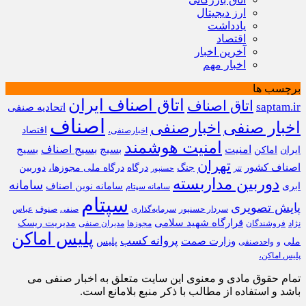
ارز دیجیتال
یادداشت
اقتصاد
آخرین اخبار
اخبار مهم
برچسب ها
اتاق اصناف ایران
اتاق اصناف
saptam.ir
اتحادیه صنفی
اصناف
اخبار صنفی
اخبارصنفی
اقتصاد
اخبارصنفی،
امنیت هوشمند
امنیت
بسیج
بسیج اصناف
بسیج
ایران
اماکن
تهران
اصناف کشور
جنگ
درگاه
درگاه ملی مجوزها،
دوربین
تتر
حسنپور
دوربین مداربسته
سامانه
ابری
سامانه نوین اصناف
سامانه سپتام
سپتام
پایش تصویری
سردار حسنپور
سرمایه‌گذاری
صنوف
عباس
صنفی
قرارگاه شهید سلامی
مدیریت ریسک
نژاد
فروشندگان
مجوزها
مدیران صنفی
پلیس اماکن
پروانه کسب
وزارت صمت
ملی
پلیس
و
واحدصنفی
پلیس اماکن،
تمام حقوق مادی و معنوی این سایت متعلق به اخبار صنفی می
باشد و استفاده از مطالب با ذکر منبع بلامانع است.