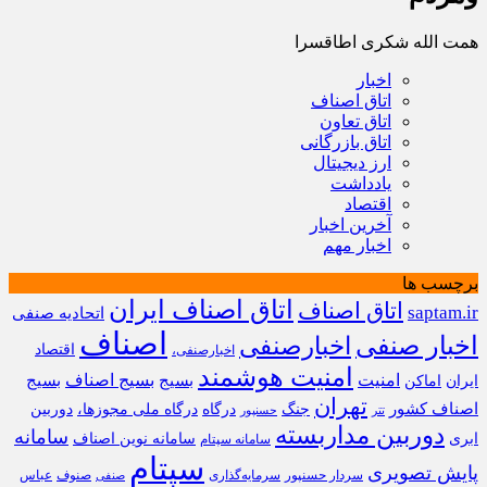
همت الله شکری اطاقسرا
اخبار
اتاق اصناف
اتاق تعاون
اتاق بازرگانی
ارز دیجیتال
یادداشت
اقتصاد
آخرین اخبار
اخبار مهم
برچسب ها
اتاق اصناف ایران
اتاق اصناف
saptam.ir
اتحادیه صنفی
اصناف
اخبار صنفی
اخبارصنفی
اقتصاد
اخبارصنفی،
امنیت هوشمند
امنیت
بسیج
بسیج اصناف
بسیج
ایران
اماکن
تهران
اصناف کشور
جنگ
درگاه
درگاه ملی مجوزها،
دوربین
تتر
حسنپور
دوربین مداربسته
سامانه
ابری
سامانه نوین اصناف
سامانه سپتام
سپتام
پایش تصویری
سردار حسنپور
سرمایه‌گذاری
صنوف
عباس
صنفی