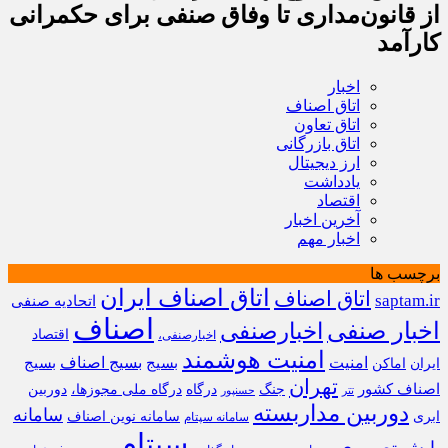
از قانون‌مداری تا وفاق صنفی برای حکمرانی
کارآمد
اخبار
اتاق اصناف
اتاق تعاون
اتاق بازرگانی
ارز دیجیتال
یادداشت
اقتصاد
آخرین اخبار
اخبار مهم
برچسب ها
اتاق اصناف ایران
اتاق اصناف
saptam.ir
اتحادیه صنفی
اصناف
اخبار صنفی
اخبارصنفی
اقتصاد
اخبارصنفی،
امنیت هوشمند
امنیت
بسیج
بسیج اصناف
بسیج
ایران
اماکن
تهران
اصناف کشور
جنگ
درگاه
درگاه ملی مجوزها،
دوربین
تتر
حسنپور
دوربین مداربسته
سامانه
ابری
سامانه نوین اصناف
سامانه سپتام
سپتام