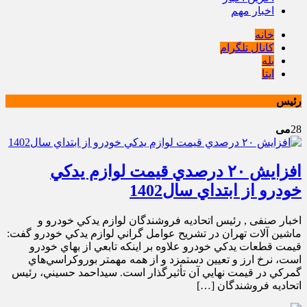
اخبار مهم
خانه
کانال تلگرام
بله
ایتا
رئيس
28
می
افزايش ۲۰ درصدي قيمت لوازم يدکي
خودرو از ابتداي سال1402
اخبار صنفی , رئيس اتحاديه فروشندگان لوازم يدکي خودرو و
ماشين آلات تهران در تشريح عوامل گراني لوازم يدکي خودرو گفت:
قيمت قطعات يدکي خودرو علاوه بر اينکه تابعي از بهاي خودرو
است، نرخ ارز و تعيين دستمزد و از همه مهمتر بوروکراسي‌هاي
گمرکي در قيمت نهايي آن تأثيرگذار است. سيداحمد حسيني، رئيس
اتحاديه فروشندگان […]