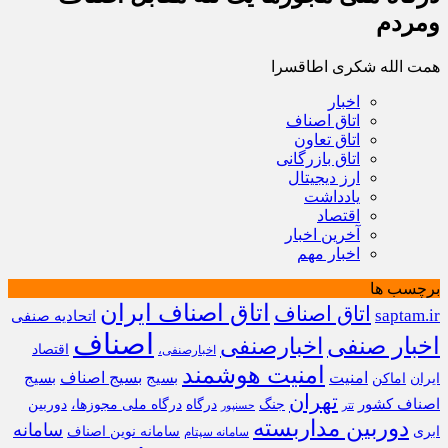
ومردم
همت الله شکری اطاقسرا
اخبار
اتاق اصناف
اتاق تعاون
اتاق بازرگانی
ارز دیجیتال
یادداشت
اقتصاد
آخرین اخبار
اخبار مهم
برچسب ها
اتاق اصناف ایران
اتاق اصناف
saptam.ir
اتحادیه صنفی
اصناف
اخبار صنفی
اخبارصنفی
اقتصاد
اخبارصنفی،
امنیت هوشمند
امنیت
بسیج
بسیج اصناف
بسیج
ایران
اماکن
تهران
اصناف کشور
جنگ
درگاه
درگاه ملی مجوزها،
دوربین
تتر
حسنپور
دوربین مداربسته
سامانه
ابری
سامانه نوین اصناف
سامانه سپتام