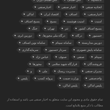
saptam.ir
اتاق اصناف
اتاق اصناف ایران
اتحادیه صنفی
اخبار صنفی
اخبارصنفی
اخبارصنفی،
اصناف
اقتصاد ایران
اماکن
امنیت
امنیت هوشمند
بسیج
بسیج اصناف
بسیج اصناف کشور
تتر
تهران
جنگ
حسنپور
درگاه
درگاه ملی مجوزها،
دوربین ابری
دوربین مداربسته
سامانه سپتام
سامانه نوین اصناف
سامانه پایش تصویری
سردار حسنپور
سرمایه‌گذاری
سپتام
صنفی
صنوف
عباس نژاد
فروشندگان
قرارگاه شهید سلامی
مجوزها
مدیران صنفی
مدیریت ریسک
ملی
و
واحدصنفی
وزارت صمت
پروانه کسب
پلیس
پلیس اماکن
پلیس اماکن،
تمام حقوق مادی و معنوی این سایت متعلق به اخبار صنفی می باشد و استفاده از
مطالب با ذکر منبع بلامانع است.