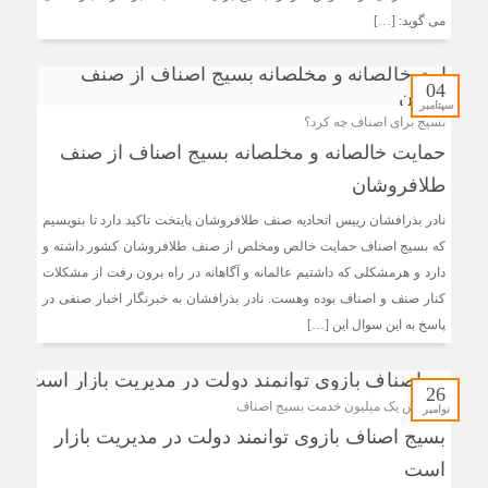
می گوید: […]
04
سپتامبر
بسیج برای اصناف چه کرد؟
حمایت خالصانه و مخلصانه بسیج اصناف از صنف
طلافروشان
نادر بذرافشان رییس اتحادیه صنف طلافروشان پایتخت تاکید دارد تا بنویسیم
که بسیج اصناف حمایت خالص ومخلص از صنف طلافروشان کشور داشته و
دارد و هرمشکلی که داشتیم عالمانه و آگاهانه در راه برون رفت از مشکلات
کنار صنف و اصناف بوده وهست. نادر بذرافشان به خبرنگار اخبار صنفی در
پاسخ به این سوال این […]
26
رزمایش یک میلیون خدمت بسیج اصناف
نوامبر
بسیج اصناف بازوی توانمند دولت در مدیریت بازار
است