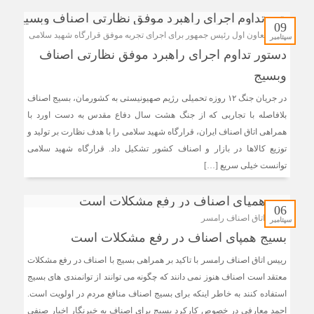
09
تاکید معاون اول رئیس جمهور برای اجرای تجربه موفق قرارگاه شهید سلامی
سپتامبر
دستور تداوم اجرای راهبرد موفق نظارتی اصناف
وبسیج
در جریان جنگ ۱۲ روزه تحمیلی رژیم صهیونیستی به کشورمان، بسیج اصناف
بلافاصله با تجاربی که از جنگ هشت سال دفاع مقدس به دست اورد با
همراهی اتاق اصناف ایران، قرارگاه شهید سلامی را با هدف نظارت بر تولید و
توزیع کالاها در بازار و اصناف کشور تشکیل داد. قرارگاه شهید سلامی
توانست خیلی سریع […]
06
رییس اتاق اصناف رامسر
سپتامبر
بسیج همپای اصناف در رفع مشکلات است
رییس اتاق اصناف رامسر با تاکید بر همراهی بسیج با اصناف در رفع مشکلات
معتقد است اصناف هنوز نمی دانند که چگونه می توانند از توانمندی های بسیج
استفاده کنند به خاطر اینکه برای بسیج اصناف منافع مردم در اولویت است.
احمد معارفی در خصوص کارکرد بسیج برای اصناف به خبرنگار اخبار صنفی