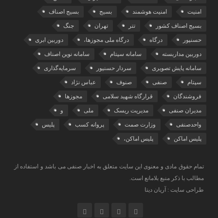
امنیت
امنیت هوشمند
بسیج
بسیج اصناف
بسیج اصناف کشور
تتر
تهران
جنگ
حسنپور
درگاه
درگاه ملی مجوزها،
دوربین ابری
دوربین مداربسته
سامانه سپتام
سامانه نوین اصناف
سامانه پایش تصویری
سردار حسنپور
سرمایه‌گذاری
سپتام
صنفی
صنوف
عباس نژاد
فروشندگان
قرارگاه شهید سلامی
مجوزها
مدیران صنفی
مدیریت ریسک
ملی
و
واحدصنفی
وزارت صمت
پروانه کسب
پلیس
پلیس اماکن
پلیس اماکن،
تمام حقوق مادی و معنوی این سایت متعلق به اخبار صنفی می باشد و استفاده از
مطالب با ذکر منبع بلامانع است.
طراحی سایت : آریان دیتا