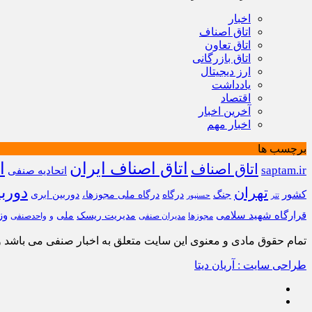
اخبار
اتاق اصناف
اتاق تعاون
اتاق بازرگانی
ارز دیجیتال
یادداشت
اقتصاد
آخرین اخبار
اخبار مهم
برچسب ها
اتاق اصناف ایران
ا
اتاق اصناف
saptam.ir
اتحادیه صنفی
دورب
تهران
کشور
جنگ
درگاه
درگاه ملی مجوزها،
دوربین ابری
تتر
حسنپور
قرارگاه شهید سلامی
وز
مدیریت ریسک
ملی
مجوزها
مدیران صنفی
و
واحدصنفی
تمام حقوق مادی و معنوی این سایت متعلق به اخبار صنفی می باشد و ا
طراحی سایت : آریان دیتا