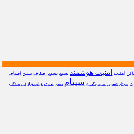
امنیت هوشمند
امنیت
بسیج
بسیج اصناف
بسیج اصناف
اکن
سپتام
ی
سردار حسنپور
سرمایه‌گذاری
صنوف
عباس نژاد
فروشندگان
صنفی