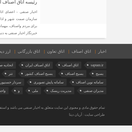
رئیسه اتاق اصناف ا
اخبار صنفی – اعضای اتاق
سازمان صمت شهر و اداره
برای مردم واصناف، مهمانی
خبرنگار اخبار صنفی به دنب
اخبار
اتاق اصناف
اتاق تعاون
اتاق بازرگانی
ارز دیج
saptam.ir
اتاق اصناف
اتاق اصناف ایران
اتحادیه ص
بسیج
بسیج اصناف
بسیج اصناف کشور
تتر
سامانه نوین اصناف
سامانه پایش تصویری
سردار حسنپور
مدیران صنفی
مدیریت ریسک
ملی
و
واح
تمام حقوق مادی و معنوی این سایت متعلق به اخبار صنفی می باشد و استفاد
طراحی سایت : آریان دیتا