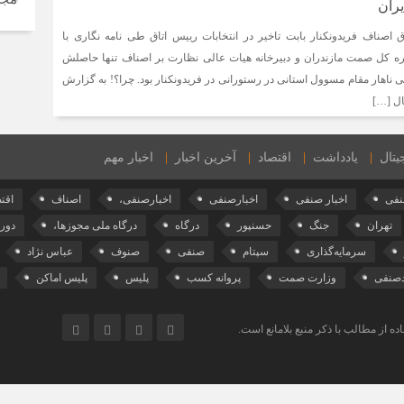
یران
 اصناف فریدونکنار بابت تاخیر در انتخابات رییس اتاق طی نامه نگاری با
 کل صمت مازندران و دبیرخانه هیات عالی نظارت بر اصناف تنها حاصلش
 ناهار مقام مسوول استانی در رستورانی در فریدونکنار بود. چرا؟! به گزارش
ال […]
یتال
یادداشت
اقتصاد
آخرین اخبار
اخبار مهم
نفی
اخبار صنفی
اخبارصنفی
اخبارصنفی،
اصناف
اقت
تهران
جنگ
حسنپور
درگاه
درگاه ملی مجوزها،
دورب
سرمایه‌گذاری
سپتام
صنفی
صنوف
عباس نژاد
دصنفی
وزارت صمت
پروانه کسب
پلیس
پلیس اماکن
ه از مطالب با ذکر منبع بلامانع است.