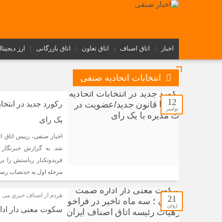
اخبار
اتاق اصناف
اتاق تعاون
اتاق بازرگانی
ارز دیجیتا
انتخابات اتحادیه صنفی
12
رکورد جدید در انتخا
نوامبر
یک رای
اخبار صنفی، رییس اتاق اص
شد. به گزارش خبرنگار م
مرحله اول به حدنصاب رسی
هردم از اصناف خبری می 
21
ژوئن
سکوت معنی دار ادار