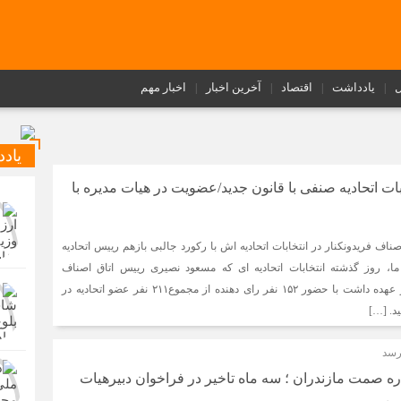
ل
یادداشت
اقتصاد
آخرین اخبار
اخبار مهم
یاد
بات اتحادیه صنفی با قانون جدید/عضویت در هیات مدیره با
ناف فریدونکنار در انتخابات اتحادیه اش با رکورد جالبی بازهم رییس اتحادیه
ا، روز گذشته انتخابات اتحادیه ای که مسعود نصیری رییس اتاق اصناف
فریدونکنار ریاستش را بر عهده داشت با حضور ۱۵۲ نفر رای دهنده از مجموع۲۱۱ نفر عضو اتحادیه در
د. […]
رسد
ه صمت مازندران ؛ سه ماه تاخیر در فراخوان دبیرهیات