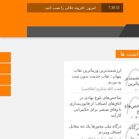
7:39:54
امروز : افزونه جلالی را نصب کنید.
برابر با : Thursday - 6 August - 2026
داشت ها
ارزشمندترین وزیباترین نقاب
پنهان ؛ نقاب خدمت بدون منت
به مردم
همت الله شکری اطاقسرا
شاخص‌های بلوغ نهادی در
اتاق‌های اصناف؛ از قانون‌مداری
تا وفاق صنفی برای حکمرانی
کارآمد
درگاه ملی مجوزها یک تنه مقابل
اصناف ومردم
همت الله شکری اطاقسرا