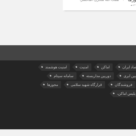
صاد ایران
اماکن
امنیت
امنیت هوشمند
ین ابری
دوربین مداربسته
سامانه سپتام
فروشندگان
قرارگاه شهید سلامی
مجوزها
پلیس اماکن،